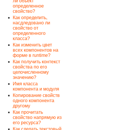
ли объект
определенное
свойство?
Как определить,
насдледовано ли
свойство от
определенного
класса?
Как изменить цвет
всех компонентов на
форме в runtime?
Как получить контекст
свойства по его
целочисленному
значению?
Имя класса
компонента и модуля
Копирование свойств
одного компонента
другому
Как прочитать
свойство напрямую из
его ресурса?
Как сделать текстовый