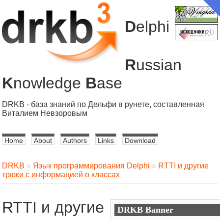
D
elphi
R
ussian
K
nowledge
B
ase
DRKB - база знаний по Дельфи в рунете, составленная
Виталием Невзоровым
Home
About
Authors
Links
Download
DRKB
»
Язык программирования Delphi
»
RTTI и другие
трюки с информацией о классах
RTTI и другие
DRKB Banner