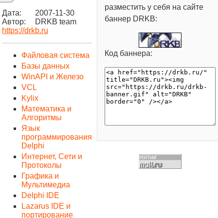
разместить у себя на сайте
Дата:
2007-11-30
баннер DRKB:
Автор:
DRKB team
https://drkb.ru
Код баннера:
Файловая система
Базы данных
WinAPI и Железо
VCL
Kylix
Математика и
Алгоритмы
Язык
программирования
Delphi
Интернет, Сети и
Протоколы
Графика и
Мультимедиа
Delphi IDE
Lazarus IDE и
портирование