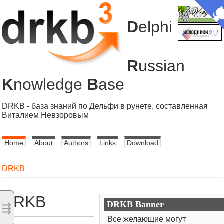
D
elphi
R
ussian
K
nowledge
B
ase
DRKB - база знаний по Дельфи в рунете, составленная
Виталием Невзоровым
Home
About
Authors
Links
Download
DRKB
DRKB
DRKB Banner
⇶
Все желающие могут