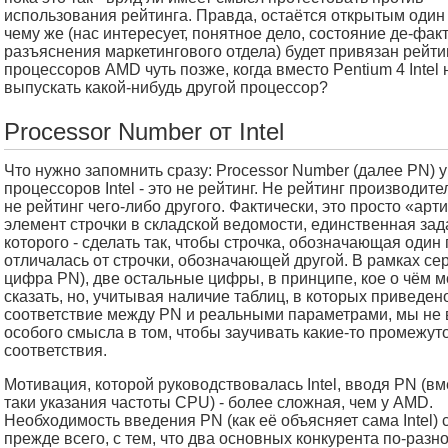
использования рейтинга. Правда, остаётся открытым один 
чему же (нас интересует, понятное дело, состояние де-факт
разъяснения маркетингового отдела) будет привязан рейти
процессоров AMD чуть позже, когда вместо Pentium 4 Intel 
выпускать какой-нибудь другой процессор?
Processor Number от Intel
Что нужно запомнить сразу: Processor Number (далее PN) у
процессоров Intel - это не рейтинг. Не рейтинг производите
не рейтинг чего-либо другого. Фактически, это просто «арти
элемент строчки в складской ведомости, единственная зад
которого - сделать так, чтобы строчка, обозначающая один
отличалась от строчки, обозначающей другой. В рамках се
цифра PN), две остальные цифры, в принципе, кое о чём м
сказать, но, учитывая наличие таблиц, в которых приведен
соответствие между PN и реальными параметрами, мы не
особого смысла в том, чтобы заучивать какие-то промежу
соответствия.
Мотивация, которой руководствовалась Intel, вводя PN (вм
таки указания частоты CPU) - более сложная, чем у AMD.
Необходимость введения PN (как её объясняет сама Intel) 
прежде всего, с тем, что два основных конкурента по-разн