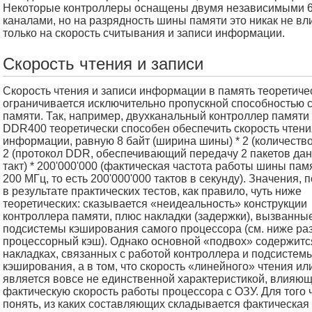
Некоторые контроллеры оснащены двумя независимыми 
каналами, но на разрядность шины памяти это никак не вли
только на скорость считывания и записи информации.
Скорость чтения и записи
Скорость чтения и записи информации в память теоретиче
ограничивается исключительно пропускной способностью 
памяти. Так, например, двухканальный контроллер памяти
DDR400 теоретически способен обеспечить скорость чтени
информации, равную 8 байт (ширина шины) * 2 (количество
2 (протокол DDR, обеспечивающий передачу 2 пакетов дан
такт) * 200'000'000 (фактическая частота работы шины пам
200 МГц, то есть 200'000'000 тактов в секунду). Значения,
в результате практических тестов, как правило, чуть ниже
теоретических: сказывается «неидеальность» конструкции
контроллера памяти, плюс накладки (задержки), вызванны
подсистемы кэширования самого процессора (см. ниже ра
процессорный кэш). Однако основной «подвох» содержитс
накладках, связанных с работой контроллера и подсистем
кэширования, а в том, что скорость «линейного» чтения ил
является вовсе не единственной характеристикой, влияющ
фактическую скорость работы процессора с ОЗУ. Для того 
понять, из каких составляющих складывается фактическая