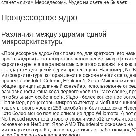
станет «лихим Мерседесом». Чудес на свете не бывает...
Процессорное ядро
Различия между ядрами одной
микроархитектуры
«Процессорное ядро» (как правило, для краткости его наз
просто «ядро») - это конкретное воплощение [микро]архитек
«архитектуры в аппаратном смысле этого слова»), являю
стандартом для целой серии процессоров. Например, NetBur
микроархитектура, которая лежит в основе многих сегодн
процессоров Intel: Celeron, Pentium 4, Xeon. Микроархитек
общие принципы: длинный конвейер, использование опре
разновидности кэша кода первого уровня (Trace cache), пр
«глобальные» особенности. Ядро - более конкретное вопл
Например, процессоры микроархитектуры NetBurst с шино
кэшем второго уровня 256 килобайт, и без поддержки Hype
- это более-менее полное описание ядра Willamette. А вот 
Northwood имеет кэш второго уровня уже 512 килобайт, хот
основано на NetBurst. Ядро AMD Thunderbird основано на
микроархитектуре K7, но не поддерживает набор команд S
ядро Palomino - уже поддерживает.