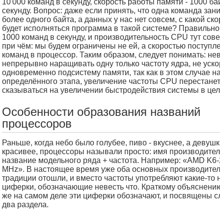
10'000 команд в секунду, скорость работы памяти - 1000 ба
секунду. Вопрос: даже если принять, что одна команда зан
более одного байта, а данных у нас нет совсем, с какой ск
будет исполняться программа в такой системе? Правильно
1000 команд в секунду, и производительность CPU тут сов
при чём: мы будем ограничены не ей, а скоростью поступл
команд в процессор. Таким образом, следует понимать: н
непрерывно наращивать одну только частоту ядра, не уск
одновременно подсистему памяти, так как в этом случае н
определённого этапа, увеличение частоты CPU перестане
сказываться на увеличении быстродействия системы в цел
Особенности образования названий
процессоров
Раньше, когда небо было голубее, пиво - вкуснее, а девушк
красивее, процессоры называли просто: имя производител
название модельного ряда + частота. Например: «AMD K6-
MHz». В настоящее время уже оба основных производител
традиции отошли, и вместо частоты употребляют какие-то
циферки, обозначающие невесть что. Краткому объяснению 
же на самом деле эти циферки обозначают, и посвящены 
два раздела.