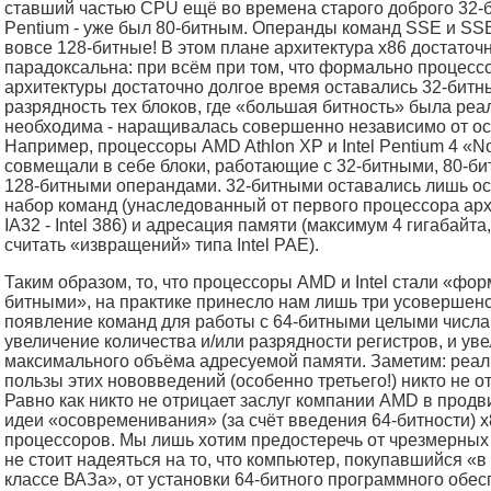
ставший частью CPU ещё во времена старого доброго 32-би
Pentium - уже был 80-битным. Операнды команд SSE и SSE
вовсе 128-битные! В этом плане архитектура x86 достаточ
парадоксальна: при всём при том, что формально процесс
архитектуры достаточно долгое время оставались 32-битн
разрядность тех блоков, где «большая битность» была реа
необходима - наращивалась совершенно независимо от ос
Например, процессоры AMD Athlon XP и Intel Pentium 4 «N
совмещали в себе блоки, работающие с 32-битными, 80-би
128-битными операндами. 32-битными оставались лишь о
набор команд (унаследованный от первого процессора ар
IA32 - Intel 386) и адресация памяти (максимум 4 гигабайта
считать «извращений» типа Intel PAE).
Таким образом, то, что процессоры AMD и Intel стали «фор
битными», на практике принесло нам лишь три усовершен
появление команд для работы с 64-битными целыми числа
увеличение количества и/или разрядности регистров, и ув
максимального объёма адресуемой памяти. Заметим: реа
пользы этих нововведений (особенно третьего!) никто не от
Равно как никто не отрицает заслуг компании AMD в прод
идеи «осовременивания» (за счёт введения 64-битности) x
процессоров. Мы лишь хотим предостеречь от чрезмерных
не стоит надеяться на то, что компьютер, покупавшийся «
классе ВАЗа», от установки 64-битного программного обе