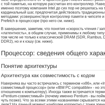
с той памятью, на которую рассчитан его контроллер. Наве
именно поэтому компания Intel до сих пор не решилась на 
кардинальный шаг, предпочитая действовать традиционн
методами: усовершенствуя контроллер памяти в чипсете и
Prefetch в процессоре (про него см. ниже).
В завершение, заметим, что понятия «скорость чтения / за
«латентность», в общем случае, применимы к любому типу 
том числе не только к классической DRAM (SDR, Rambus, 
DDR2), но и к кэшу (см. ниже).
Процессор: сведения общего хара
Понятие архитектуры
Архитектура как совместимость с кодом
Наверняка вы часто встречались с термином «x86», или «In
совместимый процессор» (или «IBM PC compatible» - но эт
отношению к компьютеру). Иногда также встречается терм
«Pentium-совместимый» (почему именно Pentium - вы пой
чуть позже). Что за всеми этими названиями скрывается н
деле? На данный момент наиболее корректно с точки зрен