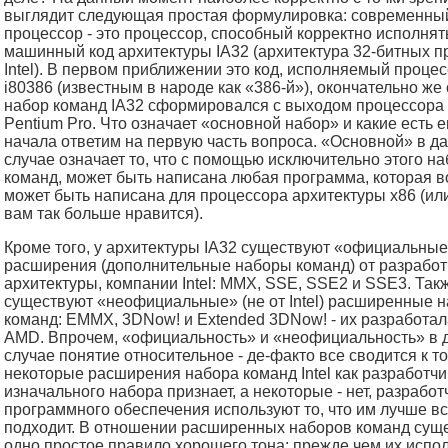
выглядит следующая простая формулировка: современный
процессор - это процессор, способный корректно исполнят
машинный код архитектуры IA32 (архитектура 32-битных 
Intel). В первом приближении это код, исполняемый проце
i80386 (известным в народе как «386-й»), окончательно же
набор команд IA32 сформировался с выходом процессора I
Pentium Pro. Что означает «основной набор» и какие есть 
начала ответим на первую часть вопроса. «Основной» в д
случае означает то, что с помощью исключительно этого н
команд, может быть написана любая программа, которая 
может быть написана для процессора архитектуры x86 (или
вам так больше нравится).
Кроме того, у архитектуры IA32 существуют «официальны
расширения (дополнительные наборы команд) от разработ
архитектуры, компании Intel: MMX, SSE, SSE2 и SSE3. Так
существуют «неофициальные» (не от Intel) расширенные 
команд: EMMX, 3DNow! и Extended 3DNow! - их разработа
AMD. Впрочем, «официальность» и «неофициальность» в 
случае понятие относительное - де-факто все сводится к то
некоторые расширения набора команд Intel как разработчи
изначального набора признает, а некоторые - нет, разработ
программного обеспечения используют то, что им лучше вс
подходит. В отношении расширенных наборов команд сущ
одно простое правило хорошего тона: прежде чем их испол