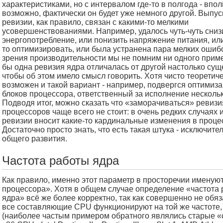
характеристиками, но с интервалом где-то в полгода - впо
возможно, фактически он будет уже немного другой. Выпус
ревизии, как правило, связан с какими-то мелкими
усовершенствованиями. Например, удалось чуть-чуть сниз
энергопотребление, или понизить напряжение питания, или
то оптимизировать, или была устранена пара мелких ошибо
зрения производительности мы не помним ни одного приме
бы одна ревизия ядра отличалась от другой настолько сущ
чтобы об этом имело смысл говорить. Хотя чисто теоретич
возможен и такой вариант - например, подвергся оптимиза
блоков процессора, ответственный за исполнение несколь
Подводя итог, можно сказать что «заморачиваться» ревиз
процессоров чаще всего не стоит: в очень редких случаях
ревизии вносит какие-то кардинальные изменения в проце
Достаточно просто знать, что есть такая штука - исключите
общего развития.
Частота работы ядра
Как правило, именно этот параметр в просторечии именую
процессора». Хотя в общем случае определение «частота
ядра» всё же более корректно, так как совершенно не обя
все составляющие CPU функционируют на той же частоте, 
(наиболее частым примером обратного являлись старые 