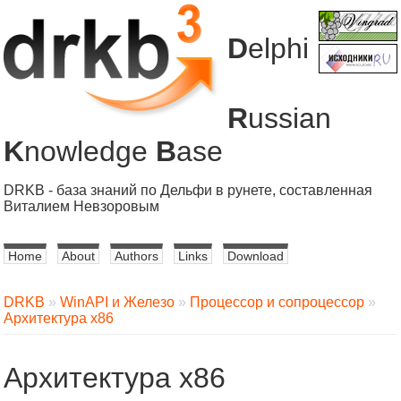
D
elphi
R
ussian
K
nowledge
B
ase
DRKB - база знаний по Дельфи в рунете, составленная
Виталием Невзоровым
Home
About
Authors
Links
Download
DRKB
»
WinAPI и Железо
»
Процессор и сопроцессор
»
Архитектура x86
Архитектура x86