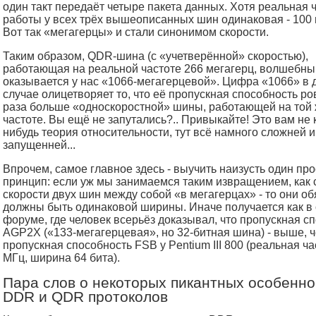
один такт передаёт четыре пакета данных. Хотя реальная 
работы у всех трёх вышеописанных шин одинаковая - 100 
Вот так «мегагерцы» и стали синонимом скорости.
Таким образом, QDR-шина (с «учетверённой» скоростью),
работающая на реальной частоте 266 мегагерц, волшебн
оказывается у нас «1066-мегагерцевой». Цифра «1066» в
случае олицетворяет то, что её пропускная способность ро
раза больше «односкоростной» шины, работающей на той
частоте. Вы ещё не запутались?.. Привыкайте! Это вам не 
нибудь теория относительности, тут всё намного сложней и
запущенней...
Впрочем, самое главное здесь - выучить наизусть один пр
принцип: если уж мы занимаемся таким извращением, как
скорости двух шин между собой «в мегагерцах» - то они о
должны быть одинаковой ширины. Иначе получается как в
форуме, где человек всерьёз доказывал, что пропускная с
AGP2X («133-мегагерцевая», но 32-битная шина) - выше, 
пропускная способность FSB у Pentium III 800 (реальная ча
МГц, ширина 64 бита).
Пара слов о некоторых пикантных особенно
DDR и QDR протоколов