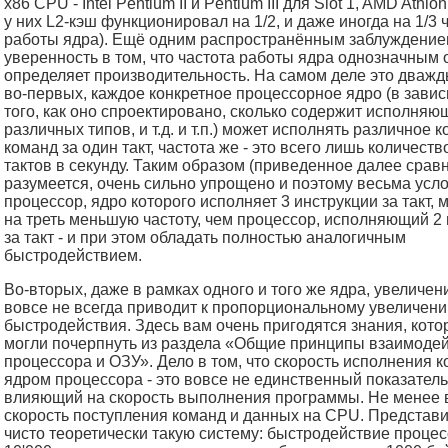
x86 CPU - Intel Pentium II и Pentium III для Slot 1, AMD Athlon
у них L2-кэш функционировал на 1/2, и даже иногда на 1/3 
работы ядра). Ещё одним распространённым заблуждение
уверенность в том, что частота работы ядра однозначным
определяет производительность. На самом деле это дважды
во-первых, каждое конкретное процессорное ядро (в завис
того, как оно спроектировано, сколько содержит исполняю
различных типов, и т.д. и т.п.) может исполнять различное 
команд за один такт, частота же - это всего лишь количеств
тактов в секунду. Таким образом (приведенное далее срав
разумеется, очень сильно упрощено и поэтому весьма усл
процессор, ядро которого исполняет 3 инструкции за такт, 
на треть меньшую частоту, чем процессор, исполняющий 2
за такт - и при этом обладать полностью аналогичным
быстродействием.
Во-вторых, даже в рамках одного и того же ядра, увеличен
вовсе не всегда приводит к пропорциональному увеличен
быстродействия. Здесь вам очень пригодятся знания, кот
могли почерпнуть из раздела «Общие принципы взаимоде
процессора и ОЗУ». Дело в том, что скорость исполнения 
ядром процессора - это вовсе не единственный показатель
влияющий на скорость выполнения программы. Не менее
скорость поступления команд и данных на CPU. Представ
чисто теоретически такую систему: быстродействие процес