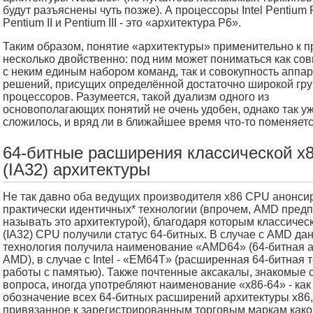
будут разъяснены чуть позже). А процессоры Intel Pentium 
Pentium II и Pentium III - это «архитектура P6».
Таким образом, понятие «архитектуры» применительно к 
несколько двойственно: под ним может пониматься как со
с неким единым набором команд, так и совокупность аппа
решений, присущих определённой достаточно широкой гр
процессоров. Разумеется, такой дуализм одного из
основополагающих понятий не очень удобен, однако так у
сложилось, и вряд ли в ближайшее время что-то поменяется
64-битные расширения классической x
(IA32) архитектуры
Не так давно оба ведущих производителя x86 CPU анонси
практически идентичных* технологии (впрочем, AMD предп
называть это архитектурой), благодаря которым классичес
(IA32) CPU получили статус 64-битных. В случае с AMD да
технология получила наименование «AMD64» (64-битная а
AMD), в случае с Intel - «EM64T» (расширенная 64-битная 
работы с памятью). Также почтенные аксакалы, знакомые 
вопроса, иногда употребляют наименование «x86-64» - ка
обозначение всех 64-битных расширений архитектуры x86,
привязанное к зарегистрированным торговым маркам како