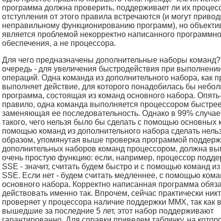
программа должна проверить, поддерживает ли их процесс
отступления от этого правила встречаются (и могут привод
неправильному функционированию программ), но объекти
является проблемой некорректно написанного программно
обеспечения, а не процессора.
Для чего предназначены дополнительные наборы команд?
очередь - для увеличения быстродействия при выполнени
операций. Одна команда из дополнительного набора, как п
выполняет действие, для которого понадобилась бы небо
программа, состоящая из команд основного набора. Опять-
правило, одна команда выполняется процессором быстрее
заменяющая ее последовательность. Однако в 99% случае
такого, чего нельзя было бы сделать с помощью основных 
помощью команд из дополнительного набора сделать нельз
образом, упомянутая выше проверка программой поддерж
дополнительных наборов команд процессором, должна вы
очень простую функцию: если, например, процессор подд
SSE - значит, считать будем быстро и с помощью команд и
SSE. Если нет - будем считать медленнее, с помощью кома
основного набора. Корректно написанная программа обяз
действовать именно так. Впрочем, сейчас практически никт
проверяет у процессора наличие поддержки MMX, так как 
вышедшие за последние 5 лет, этот набор поддерживают
гарантированно. Для справки приведем табличку, на котор