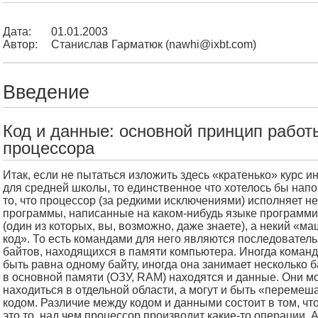
Дата:
01.01.2003
Автор:
Станислав Гарматюк (nawhi@ixbt.com)
Введение
Код и данные: основной принцип работ
процессора
Итак, если не пытаться изложить здесь «кратенько» курс 
для средней школы, то единственное что хотелось бы напо
то, что процессор (за редкими исключениями) исполняет не
программы, написанные на каком-нибудь языке программ
(один из которых, вы, возможно, даже знаете), а некий «м
код». То есть командами для него являются последовател
байтов, находящихся в памяти компьютера. Иногда коман
быть равна одному байту, иногда она занимает несколько б
в основной памяти (ОЗУ, RAM) находятся и данные. Они мо
находиться в отдельной области, а могут и быть «перемеш
кодом. Различие между кодом и данными состоит в том, чт
это то, над чем процессор производит какие-то операции. А 