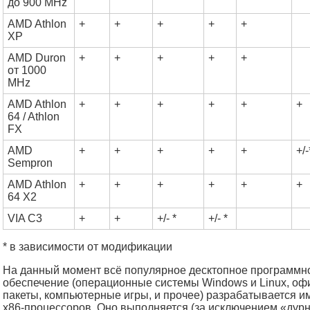
до 900 MHz
AMD Athlon
+
+
+
+
+
XP
AMD Duron
+
+
+
+
+
от 1000
MHz
AMD Athlon
+
+
+
+
+
+
64 / Athlon
FX
AMD
+
+
+
+
+
+/-
Sempron
AMD Athlon
+
+
+
+
+
+
64 X2
VIA C3
+
+
+/- *
+/- *
* в зависимости от модификации
На данный момент всё популярное десктопное программн
обеспечение (операционные системы Windows и Linux, о
пакеты, компьютерные игры, и прочее) разрабатывается и
x86-процессоров. Оно выполняется (за исключением «дур