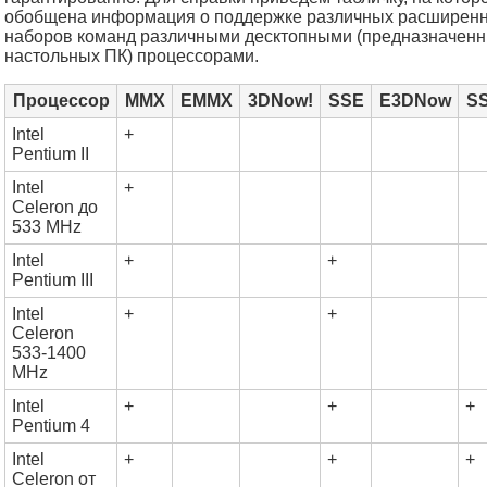
обобщена информация о поддержке различных расширен
наборов команд различными десктопными (предназначен
настольных ПК) процессорами.
Процессор
MMX
EMMX
3DNow!
SSE
E3DNow
S
Intel
+
Pentium II
Intel
+
Celeron до
533 MHz
Intel
+
+
Pentium III
Intel
+
+
Celeron
533-1400
MHz
Intel
+
+
+
Pentium 4
Intel
+
+
+
Celeron от