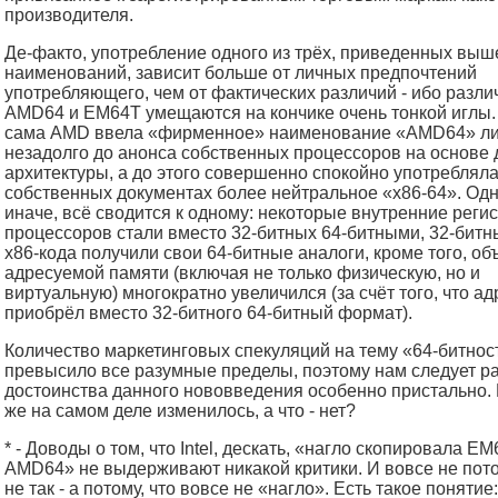
производителя.
Де-факто, употребление одного из трёх, приведенных выш
наименований, зависит больше от личных предпочтений
употребляющего, чем от фактических различий - ибо разл
AMD64 и EM64T умещаются на кончике очень тонкой иглы. 
сама AMD ввела «фирменное» наименование «AMD64» л
незадолго до анонса собственных процессоров на основе
архитектуры, а до этого совершенно спокойно употребляла
собственных документах более нейтральное «x86-64». Одн
иначе, всё сводится к одному: некоторые внутренние реги
процессоров стали вместо 32-битных 64-битными, 32-бит
x86-кода получили свои 64-битные аналоги, кроме того, об
адресуемой памяти (включая не только физическую, но и
виртуальную) многократно увеличился (за счёт того, что ад
приобрёл вместо 32-битного 64-битный формат).
Количество маркетинговых спекуляций на тему «64-битнос
превысило все разумные пределы, поэтому нам следует р
достоинства данного нововведения особенно пристально. 
же на самом деле изменилось, а что - нет?
* - Доводы о том, что Intel, дескать, «нагло скопировала EM
AMD64» не выдерживают никакой критики. И вовсе не потом
не так - а потому, что вовсе не «нагло». Есть такое понятие: