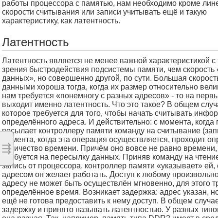
работы процессора с памятью, нам необходимо кроме лин
скорости считывания или записи учитывать ещё и такую
характеристику, как латентность.
Латентность
Латентность является не менее важной характеристикой с 
зрения быстродействия подсистемы памяти, чем скорость 
данных», но совершенно другой, по сути. Большая скорос
данными хороша тогда, когда их размер относительно велик
нам требуется «понемногу с разных адресов» - то на перв
выходит именно латентность. Что это такое? В общем случ
которое требуется для того, чтобы начать считывать инфо
определённого адреса. И действительно: с момента, когда
посылает контроллеру памяти команду на считывание (запи
момента, когда эта операция осуществляется, проходит о
⇶
количество времени. Причём оно вовсе не равно времени,
требуется на пересылку данных. Приняв команду на чтени
запись от процессора, контроллер памяти «указывает» ей, 
адресом он желает работать. Доступ к любому произвольн
адресу не может быть осуществлён мгновенно, для этого т
определённое время. Возникает задержка: адрес указан, н
ещё не готова предоставить к нему доступ. В общем случае
задержку и принято называть латентностью. У разных тип