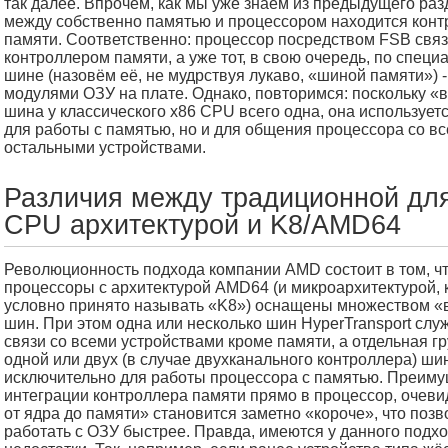
так далее. Впрочем, как мы уже знаем из предыдущего раз
между собственно памятью и процессором находится конт
памяти. Соответственно: процессор посредством FSB связ
контроллером памяти, а уже тот, в свою очередь, по специ
шине (назовём её, не мудрствуя лукаво, «шиной памяти») -
модулями ОЗУ на плате. Однако, повторимся: поскольку 
шина у классического x86 CPU всего одна, она используетс
для работы с памятью, но и для общения процессора со в
остальными устройствами.
Различия между традиционной дл
CPU архитектурой и K8/AMD64
Революционность подхода компании AMD состоит в том, чт
процессоры с архитектурой AMD64 (и микроархитектурой, 
условно принято называть «K8») оснащены множеством 
шин. При этом одна или несколько шин HyperTransport слу
связи со всеми устройствами кроме памяти, а отдельная гр
одной или двух (в случае двухканального контроллера) шин
исключительно для работы процессора с памятью. Преим
интеграции контроллера памяти прямо в процессор, очеви
от ядра до памяти» становится заметно «короче», что позв
работать с ОЗУ быстрее. Правда, имеются у данного подхо