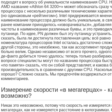
подходят к вопросу об уникальности наименования CPU. Н
AMD название «Athlon 64 3200+» может обозначать сразу 
процессора с несколько различными техническими характ
(но одинаковым «рейтингом»). Intel придерживается мнения
наименование процессора должно быть уникальным, в свя
ранее компании приходилось «изворачиваться», добавляя
частоты в наименовании различные буквы, и это приводил
путанице. По идее, PN должен был эту путаницу устранить
сказать, была ли достигнута поставленная цель: всё равно
номенклатура процессоров Intel осталась достаточно слож
другой стороны, это неизбежно, так как ассортимент проду
больно велик. Однако независимо от всего прочего, одног
де-факто добиться точно удалось: теперь только разбираю
вопросе специалисты могут по названию процессора быстр
«по памяти» сказать, что он собой представляет, и какова б
производительность в сравнении с другими CPU. Наскольк
хорошо? Сложно сказать. Мы предпочтём воздержаться от
комментариев.
Измерение скорости «в мегагерцах» - к
возможно?
Никак это невозможно, потому что скорость не измеряется 
мегагерцах, как не измеряется расстояние в килограммах.