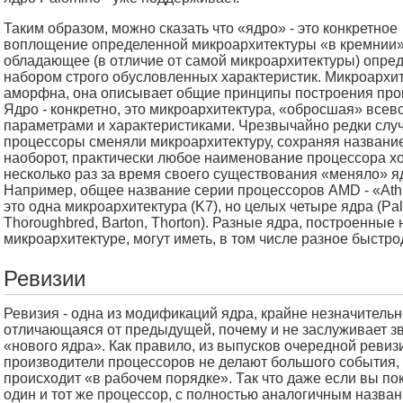
Таким образом, можно сказать что «ядро» - это конкретное
воплощение определенной микроархитектуры «в кремнии»
обладающее (в отличие от самой микроархитектуры) опр
набором строго обусловленных характеристик. Микроархит
аморфна, она описывает общие принципы построения про
Ядро - конкретно, это микроархитектура, «обросшая» все
параметрами и характеристиками. Чрезвычайно редки случ
процессоры сменяли микроархитектуру, сохраняя название
наоборот, практически любое наименование процессора х
несколько раз за время своего существования «меняло» я
Например, общее название серии процессоров AMD - «Athl
это одна микроархитектура (K7), но целых четыре ядра (Pa
Thoroughbred, Barton, Thorton). Разные ядра, построенные 
микроархитектуре, могут иметь, в том числе разное быстро
Ревизии
Ревизия - одна из модификаций ядра, крайне незначительн
отличающаяся от предыдущей, почему и не заслуживает з
«нового ядра». Как правило, из выпусков очередной ревиз
производители процессоров не делают большого события, 
происходит «в рабочем порядке». Так что даже если вы по
один и тот же процессор, с полностью аналогичным назва