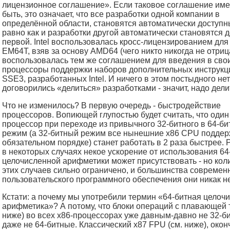
лицензионное соглашение». Если таковое соглашение име
быть, это означает, что все разработки одной компании в
определённой области, становятся автоматически доступн
равно как и разработки другой автоматически становятся 
первой. Intel воспользовалась кросс-лицензированием для
EM64T, взяв за основу AMD64 (чего никто никогда не отри
воспользовалась тем же соглашением для введения в сво
процессоры поддержки наборов дополнительных инструкц
SSE3, разработанных Intel. И ничего в этом постыдного нет
договорились «делиться» разработками - значит, надо дели
Что не изменилось? В первую очередь - быстродействие
процессоров. Вопиющей глупостью будет считать, что один 
процессор при переходе из привычного 32-битного в 64-б
режим (а 32-битный режим все нынешние x86 CPU поддер
обязательном порядке) станет работать в 2 раза быстрее. 
в некоторых случаях некое ускорение от использования 64
целочисленной арифметики может присутствовать - но кол
этих случаев сильно ограничено, и большинства современ
пользовательского программного обеспечения они никак н
Кстати: а почему мы употребили термин «64-битная целоч
арифметика»? А потому, что блоки операций с плавающей т
ниже) во всех x86-процессорах уже давным-давно не 32-б
даже не 64-битные. Классический x87 FPU (см. ниже), окон