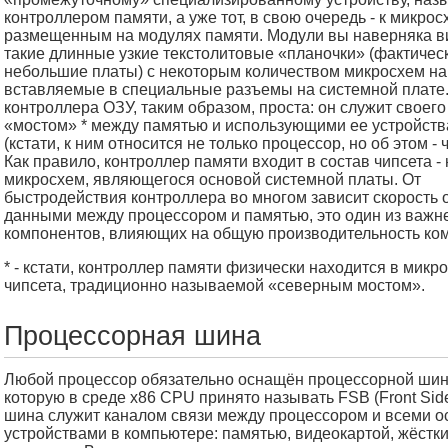
контроллером памяти, а уже тот, в свою очередь - к микро
размещенным на модулях памяти. Модули вы наверняка ви
такие длинные узкие текстолитовые «планочки» (фактическ
небольшие платы) с некоторым количеством микросхем на
вставляемые в специальные разъемы на системной плате.
контроллера ОЗУ, таким образом, проста: он служит своего
«мостом» * между памятью и использующими ее устройст
(кстати, к ним относится не только процессор, но об этом - 
Как правило, контроллер памяти входит в состав чипсета -
микросхем, являющегося основой системной платы. От
быстродействия контроллера во многом зависит скорость
данными между процессором и памятью, это один из важ
компонентов, влияющих на общую производительность ко
* - кстати, контроллер памяти физически находится в микр
чипсета, традиционно называемой «северным мостом».
Процессорная шина
Любой процессор обязательно оснащён процессорной шин
которую в среде x86 CPU принято называть FSB (Front Side
шина служит каналом связи между процессором и всеми 
устройствами в компьютере: памятью, видеокартой, жёстки