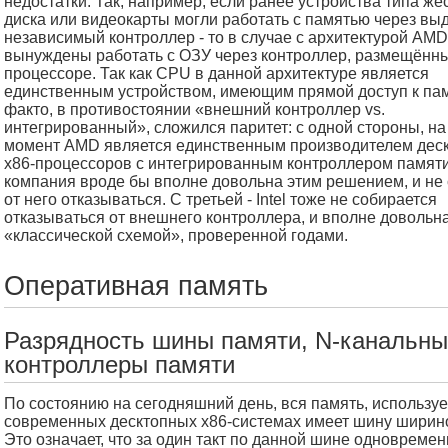
недостатки. Так, например, если ранее устройства типа жё
диска или видеокарты могли работать с памятью через вы
независимый контроллер - то в случае с архитектурой AM
вынуждены работать с ОЗУ через контроллер, размещённ
процессоре. Так как CPU в данной архитектуре является
единственным устройством, имеющим прямой доступ к пам
факто, в противостоянии «внешний контроллер vs.
интегрированный», сложился паритет: с одной стороны, н
момент AMD является единственным производителем дес
x86-процессоров с интегрированным контроллером памяти,
компания вроде бы вполне довольна этим решением, и не
от него отказываться. С третьей - Intel тоже не собирается
отказываться от внешнего контроллера, и вполне довольн
«классической схемой», проверенной годами.
Оперативная память
Разрядность шины памяти, N-канальн
контроллеры памяти
По состоянию на сегодняшний день, вся память, использу
современных десктопных x86-системах имеет шину ширино
Это означает, что за один такт по данной шине одновреме