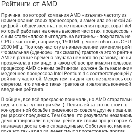
Рейтинги от AMD
Причина, по которой компания AMD «изъяла» частоту из
наименования своих процессоров, и заменила её некой аб
цифрой - общеизвестна: после появления процессора Intel 
который работает на очень высоких частотах, процессор
с ним стали «плохо выглядеть на витрине» - покупатель не 
CPU с частотой, например, 1500 МГц, может обогнать CPU 
2000 МГц. Поэтому частоту в наименовании заменили рейт
Формальная («де-юре», так сказать) трактовка этого рейтин
AMD в разные времена звучала немного по-разному, но ни 
прозвучала в том виде, в каком её воспринимали пользова
процессор AMD с неким рейтингом, должен быть как мини
медленнее процессора Intel Pentium 4 с соответствующей
рейтингу частотой. Между тем, ни для кого не являлось о
секретом, что именно такая трактовка и являлась конечной
введения рейтинга.
В общем, все всё прекрасно понимали, но AMD старательн
вид, что она тут ни при чём :). Пенять ей за это не стоит: в
конкурентной борьбе применяются совсем другие правила,
рыцарских поединках. Тем более что результаты независи
демонстрировали: в целом, рейтинги своим процессорам 
назначает достаточно справедливые. Собственно, именно д
пока это так - вряд ли имеет смысл протестовать против