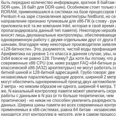
быть передано количество информации, кратное 8 байтам 
SDR-шин, 16 байт для DDR-шин). Особняком стоит только 
RDRAM, применявшаяся в системах на базе процессоров I
Pentium 4 на заре становления архитектуры NetBurst, но се
направление признано тупиковым для x86-ПК (к слову - рук
приложила всё та же компания Intel, которая в своё время
пропагандировала данный тип памяти). Некоторую неразб
вносят лишь двухканальные контроллеры, обеспечивающ
одновременную работу с двумя отдельными друг от друга 
шинами, благодаря чему некоторые производители заявля
«128-битности». Это, разумеется, чистой воды профанация
Арифметика на уровне 1-го класса в данном случае, увы, н
2x64 вовсе не равно 128. Почему? Да хотя бы потому, что
современные x86 CPU (см. ниже раздел FAQ «64-битные 
классической x86 (IA32) архитектуры») не могут работать с
битной шиной и 128-битной адресацией. Грубо говоря: две
независимые параллельно идущие дороги, шириной 2 метр
могут обеспечить одновременный проезд двух автомобиле
2 метра - но никоим образом не одного, шириной 4 метра. Т
же, N-канальный контроллер памяти может увеличить скор
работы с данными в N раз (и то больше теоретически, чем
практически) - но никак не способен увеличить разрядность
данных. Ширина шины памяти во всех современных контр
применяемых в x86-системах, равна 64 битам - независимо 
находится этот контроллер в чипсете, или в самом процесс