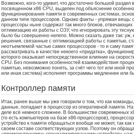
Возможно, кого-то удивит, что достаточно большой раздел 
посвященном x86 CPU, выделен под объяснение особенно
функционирования памяти в современных системах, осно
данном типе процессоров. Однако факты - упрямая вещь: 
процессоры ныне содержат так много блоков, отвечающих
оптимизацию их работы с ОЗУ, что игнорировать эту тесну
было бы совершенно нелепо. Можно сказать даже так: уж, 
решения, связанные с оптимизацией работы с памятью, ст
неотъемлемой частью самих процессоров - то и саму памя
рассматривать в качестве некоего «придатка», функциони
которого оказывает непосредственное влияние на скорост
CPU. Без понимания особенностей взаимодействия проце
памятью, невозможно понять, за счёт чего тот или иной пр
или иная система) исполняет программы медленнее или б
Контроллер памяти
Итак, ранее выше мы уже говорили о том, что как команды,
данные, попадают в процессор из оперативной памяти. Н
деле всё немного сложнее. В большинстве современных x
(то есть компьютеров на базе x86-процессоров), процессор
устройство к памяти обращаться вообще не может, так как 
своем составе соответствующих узлов. Поэтому он обраща
«промежуточному» специализированному устройству, на