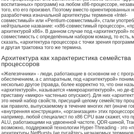
воспитанных» программ) на любом x86-процессоре, незав
того, кто его произвел. Поэтому вместо ориентированных 
разработчика изначальной архитектуры терминов «Intel-
совместимый» или «Pentium-совместимый», стали употреб
нейтральное название: «x86-совместимый процессор», «п
архитектурой x86». В данном случае под «архитектурой» 
совместимость с определённым набором команд, то есть, 
сказать, «архитектура процессора с точки зрения программ
и другая трактовка того же термина.
Архитектура как характеристика семейства
процесcоров
«Железячники» - люди, работающие в основном не с про
обеспечением, а с аппаратным, под «архитектурой» пони
несколько другое (правда, более корректно то, что они на
«архитектурой», называется «микроархитектурой», но де-
приставку «микро» частенько опускают). Для них «архитек
это некий набор свойств, присущий целому семейству про
как правило, выпускаемому в течение многих лет (иначе го
«внутренняя конструкция», «организация» этих процессоров
например, любой специалист по x86 CPU вам скажет, что п
ALU, работающими на удвоенной частоте, QDR-шиной, Trac
возможно, поддержкой технологии Hyper-Threading - это «
архитектуры NetBurst» (не пугайтесь незнакомых терминов 