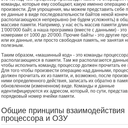
команды, которые ему сообщают, какую именно операцию 
произвести. Для упрощения, мы можем представить себе 
ее данные в виде последовательности байтов некой конеч
располагающуюся непрерывно (не будем усложнять) в об
массиве памяти. Например, у нас есть массив памяти длин
1'000'000 байт, а наша программа (вместе с данными) - это
номерами от 1000 до 20'000. Прочие байты - это другие п
или их данные, или просто свободная память, не занятая 
полезным.
Таким образом, «машинный код» - это команды процессора
располагающиеся в памяти. Там же располагаются данные
чтобы исполнить команду, процессор должен прочитать ее 
Для того чтобы произвести операцию над данными, проце
должен прочитать их из памяти, и, возможно, после произ
ними определенного действия, записать их обратно в памя
обновленном (измененном) виде. Команды и данные
идентифицируются их адресом, который, по сути, представ
порядковый номер ячейки памяти.
Общие принципы взаимодействия
процессора и ОЗУ