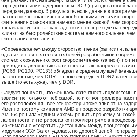
она разная. Так, например, память типа DDR2 имеет в сре
гораздо большие задержки, чем DDR (при одинаковой част
передачи данных). В результате, если данные в программе
расположены «хаотично» и «небольшими кусками», скорос
считывания становится намного менее важной, чем скорос
к «началу куска», так как задержки при переходе на очере
влияют на быстродействие системы намного сильнее, чем 
считывания или записи.
«Соревнование» между скоростью чтения (записи) и латен
одна из основных головных болей разработчиков совреме
систем: к сожалению, рост скорости чтения (записи), почти
приводит к увеличению латентности. Так, например, памят
(PC66, PC100, PC133) обладает в среднем лучшей (меньш
латентностью, чем DDR. В свою очередь, у DDR2 латентно
выше (то есть хуже), чем у DDR.
Следует понимать, что «общая» латентность подсистемы 
зависит не только от неё самой, но и от контроллера памят
его расположения - все эти факторы тоже влияют на задер
Именно поэтому компания AMD в процессе разработки ар
AMD64 решила «одним махом» решить проблему высокой
латентности, интегрировав контроллер прямо в процессор 
максимально «сократить дистанцию» между процессорным
модулями ОЗУ. Затея удалась, но дорогой ценой: теперь с
базе определённого CPU архитектуры AMD64 может работ