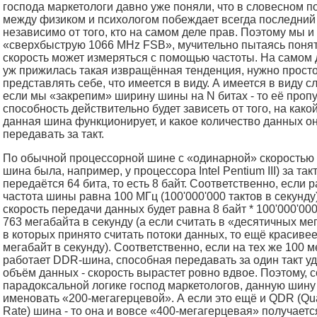
господа маркетологи давно уже поняли, что в словесном п
между физиком и психологом побеждает всегда последний
независимо от того, кто на самом деле прав. Поэтому мы и
«сверхбыструю 1066 MHz FSB», мучительно пытаясь понять
скорость может измеряться с помощью частоты. На самом 
уж прижилась такая извращённая тенденция, нужно просто
представлять себе, что имеется в виду. А имеется в виду 
если мы «закрепим» ширину шины на N битах - то её проп
способность действительно будет зависеть от того, на како
данная шина функционирует, и какое количество данных о
передавать за такт.
По обычной процессорной шине с «одинарной» скоростью 
шина была, например, у процессора Intel Pentium III) за так
передаётся 64 бита, то есть 8 байт. Соответственно, если 
частота шины равна 100 МГц (100'000'000 тактов в секунду)
скорость передачи данных будет равна 8 байт * 100'000'000
763 мегабайта в секунду (а если считать в «десятичных ме
в которых принято считать потоки данных, то ещё красивее
мегабайт в секунду). Соответственно, если на тех же 100 
работает DDR-шина, способная передавать за один такт 
объём данных - скорость вырастет ровно вдвое. Поэтому, 
парадоксальной логике господ маркетологов, данную шину
именовать «200-мегагерцевой». А если это ещё и QDR (Qu
Rate) шина - то она и вовсе «400-мегагерцевая» получается,