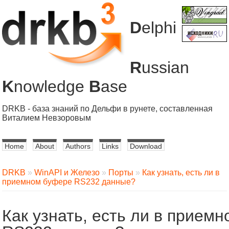
D
elphi
R
ussian
K
nowledge
B
ase
DRKB - база знаний по Дельфи в рунете, составленная
Виталием Невзоровым
Home
About
Authors
Links
Download
DRKB
»
WinAPI и Железо
»
Порты
»
Как узнать, есть ли в
приемном буфере RS232 данные?
Как узнать, есть ли в прием