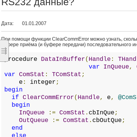
RS232 данные?
Дата:
01.01.2007
При помощи функции ClearCommError можно узнать, скольк
буфере приёма (и буфере передачи) последовательного и
⇶
procedure
DataInBuffer
(
Handle
:
THand
var
InQueue
,
var
ComStat
:
TComStat
;
e
:
integer
;
begin
if
ClearCommError
(
Handle
,
e
,
@ComS
begin
InQueue
:=
ComStat
.
cbInQue
;
OutQueue
:=
ComStat
.
cbOutQue
;
end
else