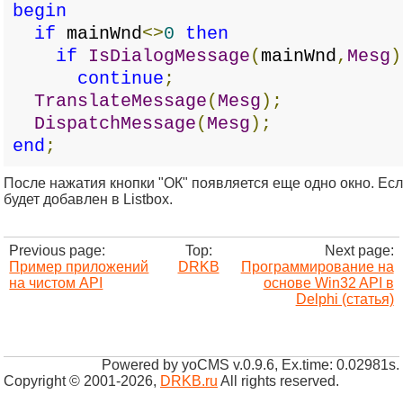
begin
if
mainWnd
<>
0
then
if
IsDialogMessage
(
mainWnd
,
Mesg
)
continue
;
TranslateMessage
(
Mesg
);
DispatchMessage
(
Mesg
);
end
;
После нажатия кнопки "ОК" появляется еще одно окно. Если 
будет добавлен в Listbox.
Previous page:
Top:
Next page:
Пример приложений
DRKB
Программирование на
на чистом API
основе Win32 API в
Delphi (статья)
Powered by yoCMS v.0.9.6, Ex.time: 0.02981s.
Copyright © 2001-2026
,
DRKB.ru
All rights reserved.