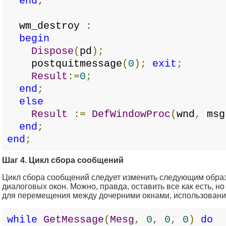
end
;
wm_destroy
:
begin
Dispose
(
pd
);
postquitmessage
(
0
);
exit
;
Result
:=
0
;
end
;
else
Result
:=
DefWindowProc
(
wnd
,
msg
end
;
end
;
Шаг 4. Цикл сбора сообщений
Цикл сбора сообщений следует изменить следующим образ
диалоговых окон. Можно, правда, оставить все как есть, н
для перемещения между дочерними окнами, использования 
while
GetMessage
(
Mesg
,
0
,
0
,
0
)
do