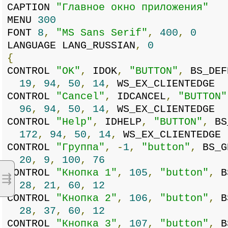
CAPTION
"Главное окно приложения"
MENU
300
FONT
8
,
"MS Sans Serif"
,
400
,
0
LANGUAGE LANG_RUSSIAN
,
0
{
CONTROL
"OK"
,
IDOK
,
"BUTTON"
,
BS_DEF
19
,
94
,
50
,
14
,
WS_EX_CLIENTEDGE
CONTROL
"Cancel"
,
IDCANCEL
,
"BUTTON"
96
,
94
,
50
,
14
,
WS_EX_CLIENTEDGE
CONTROL
"Help"
,
IDHELP
,
"BUTTON"
,
BS
172
,
94
,
50
,
14
,
WS_EX_CLIENTEDGE
CONTROL
"Группа"
,
-
1
,
"button"
,
BS_G
20
,
9
,
100
,
76
CONTROL
"Кнопка 1"
,
105
,
"button"
,
B
⇶
28
,
21
,
60
,
12
CONTROL
"Кнопка 2"
,
106
,
"button"
,
B
28
,
37
,
60
,
12
CONTROL
"Кнопка 3"
,
107
,
"button"
,
B