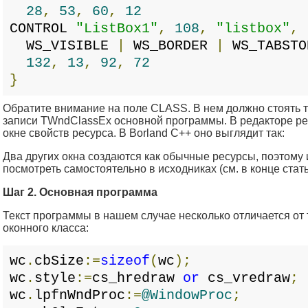
28
,
53
,
60
,
12
CONTROL
"ListBox1"
,
108
,
"listbox"
,
WS_VISIBLE
|
WS_BORDER
|
WS_TABSTO
132
,
13
,
92
,
72
}
Обратите внимание на поле CLASS. В нем должно стоять то
записи TWndClassEx основной программы. В редакторе ре
окне свойств ресурса. В Borland C++ оно выглядит так:
Два других окна создаются как обычные ресурсы, поэтому и
посмотреть самостоятельно в исходниках (см. в конце стать
Шаг 2. Основная программа
Текст программы в нашем случае несколько отличается от 
оконного класса:
wc
.
cbSize
:=
sizeof
(
wc
);
wc
.
style
:=
cs_hredraw
or
cs_vredraw
;
wc
.
lpfnWndProc
:=
@WindowProc
;