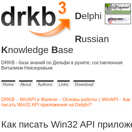
D
elphi
R
ussian
K
nowledge
B
ase
DRKB - база знаний по Дельфи в рунете, составленная
Виталием Невзоровым
Home
About
Authors
Links
Download
DRKB
»
WinAPI и Железо
»
Основы работы с WinAPI
»
Как
писать Win32 API приложения на Delphi?
Как писать Win32 API прилож