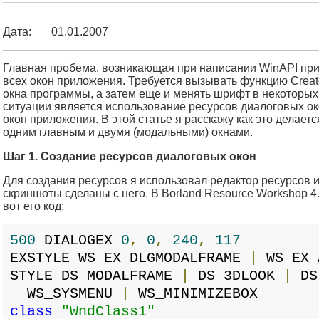
Дата:
01.01.2007
Главная пробема, возникающая при написании WinAPI прил
всех окон приложения. Требуется вызывать функцию Create
окна программы, а затем еще и менять шрифт в некоторых 
ситуации является использование ресурсов диалоговых окон
окон приложения. В этой статье я расскажу как это делает
одним главным и двумя (модальными) окнами.
Шаг 1. Создание ресурсов диалоговых окон
Для создания ресурсов я использовал редактор ресурсов из
скриншоты сделаны с него. В Borland Resource Workshop 4.
вот его код:
500
DIALOGEX
0
,
0
,
240
,
117
EXSTYLE WS_EX_DLGMODALFRAME
|
WS_EX_
STYLE DS_MODALFRAME
|
DS_3DLOOK
|
DS
WS_SYSMENU
|
WS_MINIMIZEBOX
class
"WndClass1"