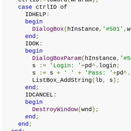
case
ctrlID of
IDHELP
:
begin
DialogBox
(
hInstance
,
'#501'
,
w
end
;
IDOK
:
begin
DialogBoxParam
(
hInstance
,
'#5
s
:=
'Login: '
+
pd
^.
login
;
s
:=
s
+
' '
+
'Pass: '
+
pd
^.
ListBox_AddString
(
lb
,
s
);
end
;
IDCANCEL
:
begin
DestroyWindow
(
wnd
);
end
;
end
;