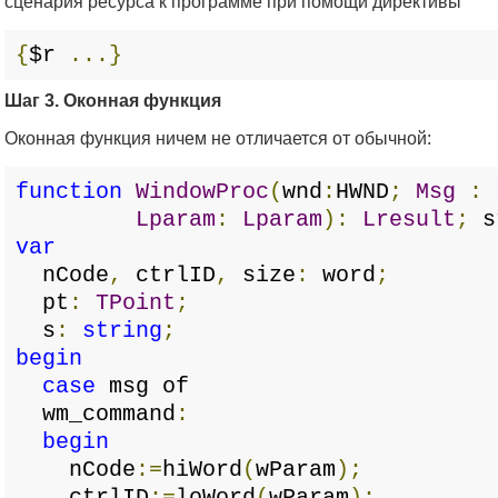
сценария ресурса к программе при помощи директивы
{
$r
...}
Шаг 3. Оконная функция
Оконная функция ничем не отличается от обычной:
function
WindowProc
(
wnd
:
HWND
;
Msg
:
Lparam
:
Lparam
):
Lresult
;
s
var
nCode
,
ctrlID
,
size
:
word
;
pt
:
TPoint
;
s
:
string
;
begin
case
msg of
wm_command
:
begin
nCode
:=
hiWord
(
wParam
);
ctrlID
:=
loWord
(
wParam
);