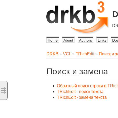
DR
Home
About
Authors
Links
Do
DRKB
»
VCL
»
TRichEdit
»
Поиск и 
Поиск и замена
Обратный поиск строки в TRich
⇶
TRichEdit - поиск текста
TRichEdit - замена текста