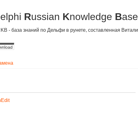
D
elphi
R
ussian
K
nowledge
B
ase
KB - база знаний по Дельфи в рунете, составленная Вита
wnload
замена
Edit