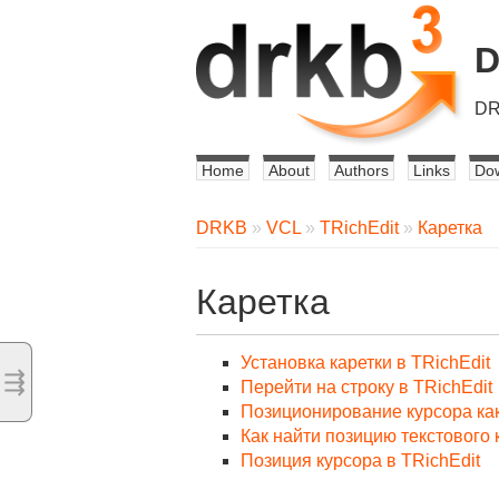
DR
Home
About
Authors
Links
Do
DRKB
»
VCL
»
TRichEdit
»
Каретка
Каретка
Установка каретки в TRichEdit
⇶
Перейти на строку в TRichEdit
Позиционирование курсора ка
Как найти позицию текстового 
Позиция курсора в TRichEdit