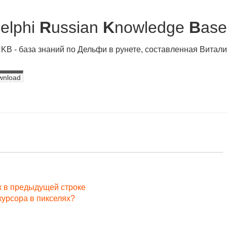
D
elphi
R
ussian
K
nowledge
B
ase
KB - база знаний по Дельфи в рунете, составленная Вита
wnload
к в предыдущей строке
курсора в пикселях?