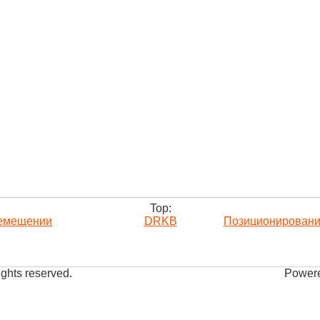
Top:
ремещении
DRKB
Позиционирование
ights reserved.
Powere