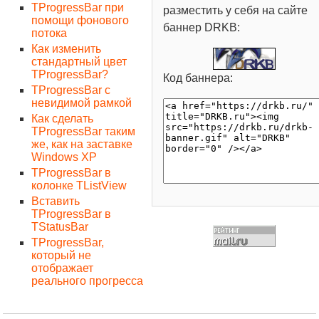
TProgressBar при
разместить у себя на сайте
помощи фонового
баннер DRKB:
потока
Как изменить
стандартный цвет
TProgressBar?
Код баннера:
TProgressBar с
невидимой рамкой
Как сделать
TProgressBar таким
же, как на заставке
Windows XP
TProgressBar в
колонке TListView
Вставить
TProgressBar в
TStatusBar
TProgressBar,
который не
отображает
реального прогресса