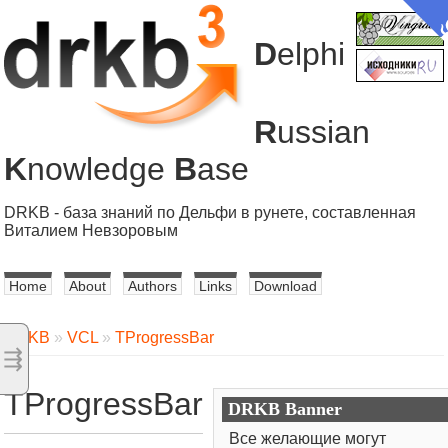
D
elphi
R
ussian
K
nowledge
B
ase
DRKB - база знаний по Дельфи в рунете, составленная
Виталием Невзоровым
Home
About
Authors
Links
Download
DRKB
»
VCL
»
TProgressBar
⇶
TProgressBar
DRKB Banner
Все желающие могут