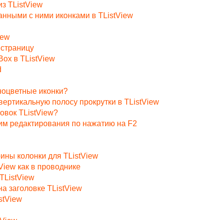
з TListView
нными с ними иконками в TListView
iew
 страницу
ox в TListView
d
лноцветные иконки?
вертикальную полосу прокрутки в TListView
ловок TListView?
жим редактирования по нажатию на F2
ины колонки для TListView
View как в проводнике
TListView
а заголовке TListView
stView