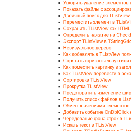
Ускорить удаление элементов и
Показать файлы с ассоциирова
Двоичный поиск для TListView
Переместить элемент в TListV
Сохранить TListView как HTML
Определить нажатие на CheckB
Экспорт TListView в TStringGri
Невизуальное дерево
Как добавлять в TListView по
Спрятать горизонтальную или 
Как поместить картинку в заго
Как TListView перевести в ре
Сортировка TListView
Прокрутка TListView
Предотвратить изменение шир
Получить список файлов в List
Обмен значениями элементов 
Добавить событие OnDblClick н
Чередование фона строк в TLi
Искать текст в TListView