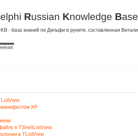
D
elphi
R
ussian
K
nowledge
B
ase
KB - база знаний по Дельфи в рунете, составленная Вита
wnload
TListView
д манифестом XP
 меню
файлу в TShellListView
олонки в TListView