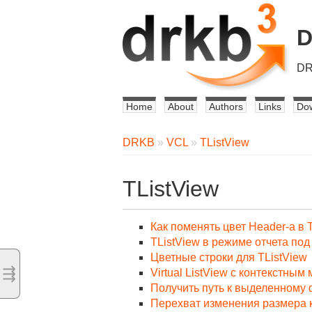
DR
Home
About
Authors
Links
Do
DRKB
»
VCL
»
TListView
TListView
Как поменять цвет Header-а в 
TListView в режиме отчета по
Цветные строки для TListView
⇶
Virtual ListView с контекстным
Получить путь к выделенному 
Перехват изменения размера к