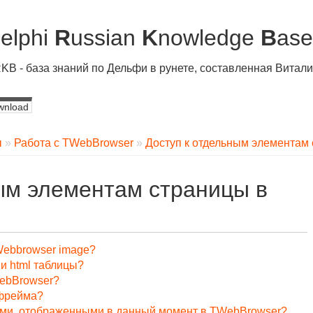
D
elphi
R
ussian
K
nowledge
B
ase
KB - база знаний по Дельфи в рунете, составленная Вита
wnload
ы
»
Работа с TWebBrowser
»
Доступ к отдельным элементам
ым элементам страницы в
a Webbrowser image?
и html таблицы?
WebBrowser?
 фрейма?
ами, отображенными в данный момент в TWebBrowser?