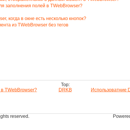
для заполнения полей в TWebBrowser?
er, когда в окне есть несколько кнопок?
мента из TWebBrowser без тегов
Top:
е в TWebBrowser?
DRKB
Использоватние D
ights reserved.
Powered