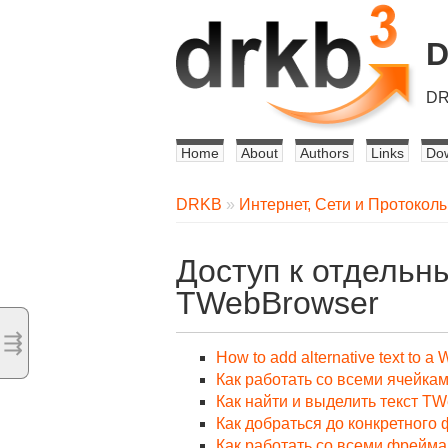
DR
Home
About
Authors
Links
Do
DRKB
»
Интернет, Сети и Протокол
Доступ к отдельн
TWebBrowser
⇶
How to add alternative text to 
Как работать со всеми ячейкам
Как найти и выделить текст T
Как добраться до конкретного
Как работать со всеми фрейм