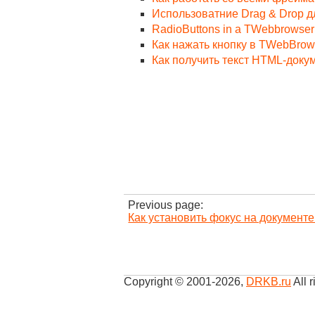
Использоватние Drag & Drop 
RadioButtons in a TWebbrowser
Как нажать кнопку в TWebBrows
Как получить текст HTML-доку
Previous page:
Как установить фокус на документ
Copyright © 2001-2026
,
DRKB.ru
All r