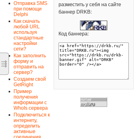
Отправка SMS
разместить у себя на сайте
при помощи
баннер DRKB:
Delphi
Как скачать
любой URL
используя
Код баннера:
стандартные
настройки
сети?
Как заполнить
форму и
⇶
отправить на
сервер?
Создаем свой
GetRight
Пример
получения
информации с
WhoIs сервера
Подключиться к
интернету,
определить
активные
соединения,