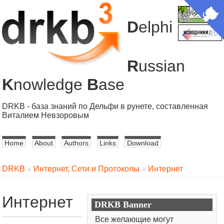
D
elphi
R
ussian
K
nowledge
B
ase
DRKB - база знаний по Дельфи в рунете, составленная
Виталием Невзоровым
Home
About
Authors
Links
Download
DRKB
»
Интернет, Сети и Протоколы
»
Интернет
Интернет
DRKB Banner
Все желающие могут