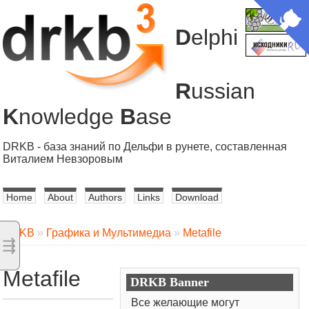
D
elphi
R
ussian
K
nowledge
B
ase
DRKB - база знаний по Дельфи в рунете, составленная
Виталием Невзоровым
Home
About
Authors
Links
Download
DRKB
»
Графика и Мультимедиа
»
Metafile
⇶
Metafile
DRKB Banner
Все желающие могут