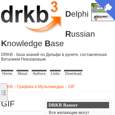
D
elphi
R
ussian
K
nowledge
B
ase
DRKB - база знаний по Дельфи в рунете, составленная
Виталием Невзоровым
Home
About
Authors
Links
Download
DRKB
»
Графика и Мультимедиа
»
GIF
⇶
GIF
DRKB Banner
Все желающие могут