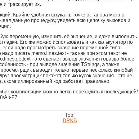
 и трассирует их.
нкций. Крайне удобная штука - в точке останова можно
зывал данную процедуру, увидеть всю цепочку вызовов и
кции.
любую переменную, изменить её значение, и даже выполнить
отладки. Его же можно использовать и как калькулятор по
, если надо просмотреть значение переменной типа
 надо писать memo.lines.text - так как при этом текст не
.lines.gettext - это сделает вывод значения гораздо более
собенность - при выводе значения TStrings, а также
р просмотрщик выводит только первые несколько килобайт,
друг просмотрщик покажет только кусок значения - это не
а, скомпиллированный код работает правильно
ибок компилляции можно легко переходить к последующей/
/Alt-F7
Top:
DRKB