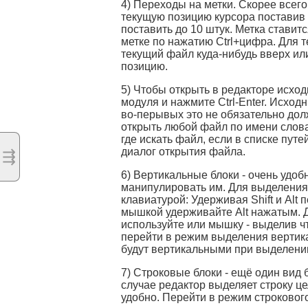
4) Переходы на метки. Скорее всего
текущую позицию курсора поставив м
поставить до 10 штук. Метка ставитс
метке по нажатию Ctrl+цифра. Для те
текущий файл куда-нибудь вверх или
позицию.
5) Чтобы открыть в редакторе исход
модуля и нажмите Ctrl-Enter. Исходн
во-перывых это не обязательно дол
открыть любой файл по имени слова
где искать файл, если в списке путе
диалог открытия файла.
⇶
6) Вертикальные блоки - очень удо
манипулировать им. Для выделения
клавиатурой: Удерживая Shift и Alt
мышкой удерживайте Alt нажатым. Д
используйте или мышку - выделив чт
перейти в режим выделения вертикал
будут вертикальными при выделении
7) Строковые блоки - ещё один вид 
случае редактор выделяет строку цел
удобно. Перейти в режим строковог