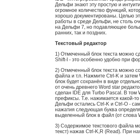
Дельфи знают эту простую и интуити
огромное количество функций, кото
хорошо документированы. Целью это
работы в среде Дельфи, не столь 
на Дельфи 7, но подавляющее больш
ранних, так и поздних.
Текстовый редактор
1) Отмеченный блок текста можно сдв
Shift-I - это особенно удобно при ф
2) Отмеченный блок текста можно с
файла и т.п. Нажмите Ctrl-K и зате
блок будет сохранён в виде отдель
от очень древнего Word star редакто
сделан IDE для Turbo Pascal. В том
префиксы. Т.е. нажимается какой-т
Дельфи остались Ctrl-K и Ctrl-O - с
нажатия следующая буква определяе
выделенный блок в файл (от слова Wr
3) Содержимое текстового файла мож
текст) нажав Ctrl-K,R (Read). При 