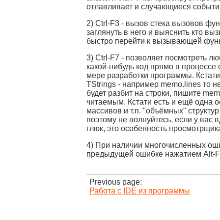
отлавливает и случающиеся события
2) Ctrl-F3 - вызов стека вызовов фу
заглянуть в него и выяснить кто вы
быстро перейти к вызывающей фун
3) Ctrl-F7 - позволяет посмотреть 
какой-нибудь код прямо в процессе 
мере разработки программы. Кстати
TStrings - например memo.lines то не
будет разбит на строки, пишите memo
читаемым. Кстати есть и ещё одна о
массивов и т.п. "объёмных" структу
поэтому не волнуйтесь, если у вас в
глюк, это особенность просмотрщик
4) При наличии многочисленных ош
предыдущей ошибке нажатием Alt-F8
Previous page:
Работа с IDE из программы