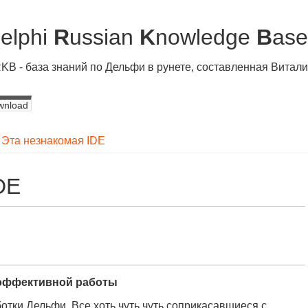
D
elphi
R
ussian
K
nowledge
B
ase
KB - база знаний по Дельфи в рунете, составленная Вита
wnload
»
Эта незнакомая IDE
DE
 эффективной работы
отки Дельфи. Все хоть чуть чуть соприкасавшиеся с