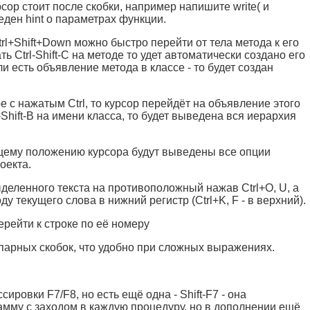
сор стоит после скобки, например напишите write( и
веден hint о параметрах функции.
trl+Shift+Down можно быстро перейти от тела метода к его
 Ctrl-Shift-C на методе то удет автоматически создано его
и есть объявление метода в классе - то будет создан
е с нажатым Ctrl, то курсор перейдёт на объявление этого
-Shift-B на имени класса, то будет выведена вся иерархия
кущему положению курсора будут выведены все опции
оекта.
деленного текста на противоположный нажав Ctrl+O, U, а
ду текущего слова в нижний регистр (Ctrl+K, F - в верхний).
ерейти к строке по её номеру
ск парных скобок, что удобно при сложных выражениях.
ировки F7/F8, но есть ещё одна - Shift-F7 - она
рамму с заходом в каждую процедуру, но в дополнении ещё