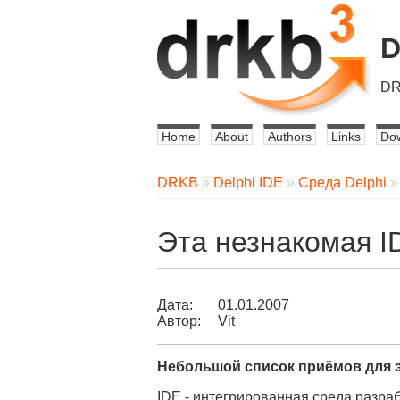
DR
Home
About
Authors
Links
Do
DRKB
»
Delphi IDE
»
Среда Delphi
Эта незнакомая I
Дата:
01.01.2007
Автор:
Vit
Небольшой список приёмов для
IDE - интегрированная среда разраб