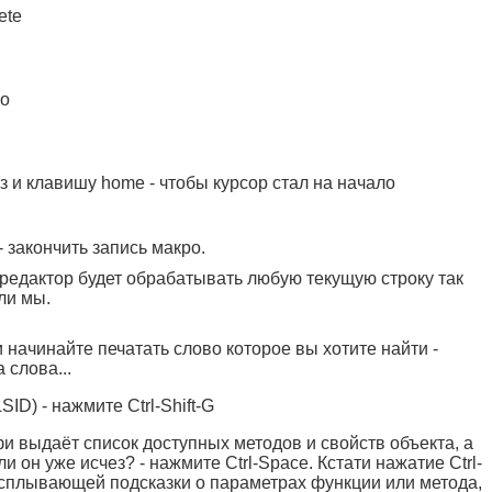
ete
во
 и клавишу home - чтобы курсор стал на начало
- закончить запись макро.
P редактор будет обрабатывать любую текущую строку так
ли мы.
и начинайте печатать слово которое вы хотите найти -
 слова...
ID) - нажмите Ctrl-Shift-G
фи выдаёт список доступных методов и свойств объекта, а
ли он уже исчез? - нажмите Ctrl-Space. Кстати нажатие Ctrl-
всплывающей подсказки о параметрах функции или метода,