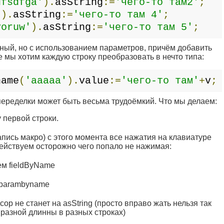
dfsdfga'
).
asString
:=
'чего-то там2'
;
'
).
asString
:=
'чего-то там 4'
;
yoruw'
).
asString
:=
'чего-то там 5'
;
чный, но с использованием параметров, причём добавить
 мы хотим каждую строку преобразовать в нечто типа:
name
(
'aaaaa'
).
value
:=
'чего-то там'
+
v
;
 переделки может быть весьма трудоёмкий. Что мы делаем:
 первой строки.
запись макро) с этого момента все нажатия на клавиатуре
действуем осторожно чего попало не нажимая:
ем fieldByName
.parambyname
ор не станет на asString (просто вправо жать нельзя так
 разной длинны в разных строках)