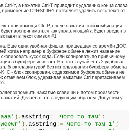
 Ctrl-Y, а нажатие Ctrl-T приводит к удалению конца слова
, применение Ctrl+Shift+Y позволяет удалить весь текст от
екст при помощи Ctrl-P, после нажатия этой комбинации
будет восприниматься как управляющий а будет введен в
A вставят в текст символ #1
на. Ещё одна удобная фишка, пришедшая со времён ДОС.
цией когда например в буффере обмена лежит название
о скопировать кусок кода. Если копировать по привычному
ация в буффере исчезнет. На этот случай есть 2 удобных
ать блок клавиатурой без использования буффера обмена
rl-K, C - блок скопирован, содержимое буффера обмена не
й: отмечаем блок, удерживая нажатым Ctrl перетаскиваем
ся.
оляет запомнить нажатые клавиши и потом произвести
 нажатий. Делается это следующим образом. Допустим у
aaaa'
).
asString
:=
'чего-то там'
;
dweewr'
).
asString
:=
'чего-то там 1'
;