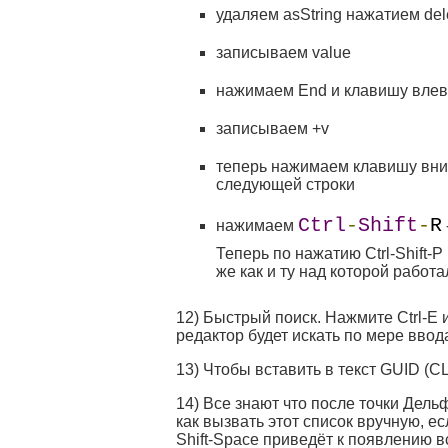
удаляем asString нажатием del
записываем value
нажимаем End и клавишу вле
записываем +v
теперь нажимаем клавишу вниз
следующей строки
Ctrl
-
Shift
-
R
нажимаем
Теперь по нажатию Ctrl-Shift-
же как и ту над которой работа
12) Быстрый поиск. Нажмите Ctrl-E 
редактор будет искать по мере ввода
13) Чтобы вставить в текст GUID (CLS
14) Все знают что после точки Дель
как вызвать этот список вручную, ес
Shift-Space приведёт к появлению 