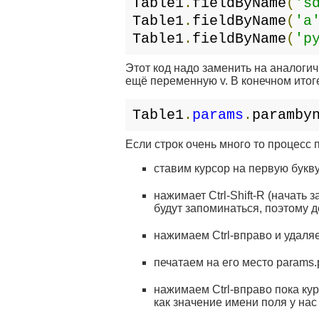
Table1
.
fieldByName
(
's
Table1
.
fieldByName
(
'a
Table1
.
fieldByName
(
'p
Этот код надо заменить на аналоги
ещё переменную v. В конечном итоге
Table1
.
params
.
paramby
Если строк очень много то процесс
ставим курсор на первую букву
нажимает Ctrl-Shift-R (начать 
будут запоминаться, поэтому 
нажимаем Ctrl-вправо и удаля
печатаем на его место params
нажимаем Ctrl-вправо пока курс
как значение имени поля у нас