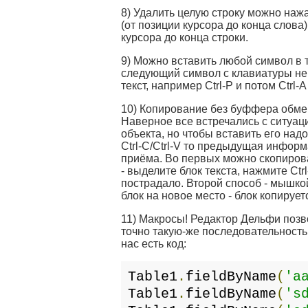
8) Удалить целую строку можно нажав
(от позиции курсора до конца слова)
курсора до конца строки.
9) Можно вставить любой символ в т
следующий символ с клавиатуры не 
текст, например Ctrl-P и потом Ctrl-
10) Копирование без буффера обме
Наверное все встречались с ситуа
объекта, но чтобы вставить его над
Ctrl-C/Ctrl-V то предыдущая информ
приёма. Во первых можно скопиров
- выделите блок текста, нажмите Ct
пострадало. Второй способ - мышко
блок на новое место - блок копирует
11) Макросы! Редактор Дельфи позв
точно такую-же последовательность
нас есть код:
Table1
.
fieldByName
(
'a
Table1
.
fieldByName
(
's