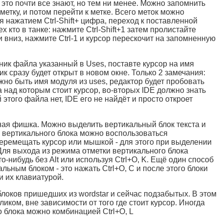
 это почти все знают, но тем ни менее. Можно запомнить
етку, и потом перейти к метке. Всего меток можно
я нажатием Ctrl-Shift+ цифра, переход к поставленной
х кто в танке: нажмите Ctrl-Shift+1 затем пролистайте
 вниз, нажмите Ctrl-1 и курсор перескочит на запомненную
ник файла указанный в Uses, поставте курсор на имя
ик сразу будет открыт в новом окне. Только 2 замечания:
жно быть имя модуля из uses, редактор будет пробовать
 над которым стоит курсор, во-вторых IDE должно знать
й этого файла нет, IDE его не найдёт и просто откроет
бная фишка. Можно выделить вертикальный блок текста и
 вертикального блока можно воспользоваться
 перемещать курсор или мышкой - для этого при выделении
ля выхода из режима отметки вертикального блока
о-нибудь без Alt или используя Ctrl+O, K. Ещё один способ
ьным блоком - это нажать Ctrl+O, C и после этого блоки
 их клавиатурой.
блоков пришедших из wordstar и сейчас подзабытых. В этом
иком, вне зависимости от того где стоит курсор. Иногда
о блока можно комбинацией Ctrl+O, L