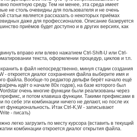
вно понятную среду. Тем ни менее, эта среда имеет
рые не столь очевидны для пользователя и не очень
й статьи является рассказать о некоторых приёмах
очевидных даже для профессионалов. Описание базируется
инство приёмов будет доступно и в других версиях, как
инуть вправо или влево нажатием Ctrl-Shift-U или Ctrl-
орматировании текста, оформлении процедур, циклов и т.п.
охранить в файл непосредственно, минуя стадии создания
м W - откроется диалог сохранения файла выберите имя и
ного файла. Вообще-то редактор дельфи берёт начало ещё
ра(речь идёт о начале 80х годов), на базе которого был
 Wordstar очень многие функции были реализованы через
о префикс, и потом клавиша функции. Такими префиксами в
ами по себе эти комбинации ничего не делают, но после их
т функциональность. Итак Ctrl-K,W - записывают
ite - писать)
но легко загрузить по месту курсора (вставить в текущий
нажатии комбинации откроется диалог открытия файла.