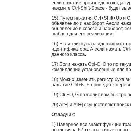
если нажатие произведено когда кур
нажмите Ctrl-Shift-Space - будет вы
15) Путём нажатия Ctrl+Shift+Up и C
объявлению и наоборот. Аесли нажать
объявление в классе и наоборот, есл
шаблон для его реализации.
16) Если кликнуть на идентификатор
идентификатора. А если нажать Ctrl
данного класса.
17) Если нажать Ctrl-O, O то по те
компилляции установленные для пр
18) Можно изменить регистр букв вы
нажатие Ctrl+K, E приведёт к перево
19) Ctrl+O, G позволит вам быстро п
20) Alt+[ и Alt+] осуществляют пои
Отладчик:
1) Наверное все знают функции трасс
аналогична F7 т.е. трассирует прог