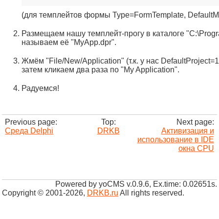
(для темплейтов формы Type=FormTemplate, DefaultM
Размещаем нашу темплейт-прогу в каталоге "C:\Progr
называем её "MyApp.dpr".
Жмём "File/New/Application" (т.к. у нас DefaultProject=
затем кликаем два раза по "My Application".
Радуемся!
Previous page:
Top:
Next page:
Среда Delphi
DRKB
Активизация и
использование в IDE
окна CPU
Powered by yoCMS v.0.9.6, Ex.time: 0.02651s.
Copyright © 2001-2026
,
DRKB.ru
All rights reserved.