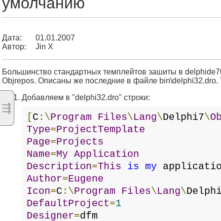
умолчанию
Дата:
01.01.2007
Автор:
Jin X
Большинство стандартных темплейтов зашиты в delphide70.b
Objrepos. Описаны же последние в файле bin\delphi32.dro. 
Добавляем в "delphi32.dro" строки:
⇶
[
C
:\
Program
Files
\
Lang
\
Delphi7
\
O
Type
=
ProjectTemplate
Page
=
Projects
Name
=
My
Application
Description
=
This
is
my
applicati
Author
=
Eugene
Icon
=
C
:\
Program
Files
\
Lang
\
Delph
DefaultProject
=
1
Designer
=
dfm