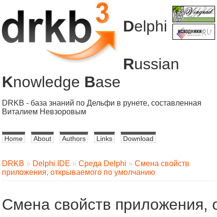
D
elphi
R
ussian
K
nowledge
B
ase
DRKB - база знаний по Дельфи в рунете, составленная
Виталием Невзоровым
Home
About
Authors
Links
Download
DRKB
»
Delphi IDE
»
Среда Delphi
»
Смена свойств
приложения, открываемого по умолчанию
Смена свойств приложения, 