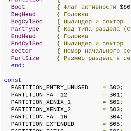
Boot
{
Флаг
активности
$80
BegHead
{
Головка
BegCylSec
{
Цылиндер
и
сектор
PartType
{
Код
типа
раздела
(С
EndHead
{
Головка
EndCylSec
{
Цылиндер
и
сектор
Sector
{
Номер
начального
се
PartSize
{
Размер
раздела
в
се
end
;
const
PARTITION_ENTRY_UNUSED
=
$00
;
PARTITION_FAT_12
=
$01
;
PARTITION_XENIX_1
=
$02
;
PARTITION_XENIX_2
=
$03
;
PARTITION_FAT_16
=
$04
;
PARTITION_EXTENDED
=
$05
;