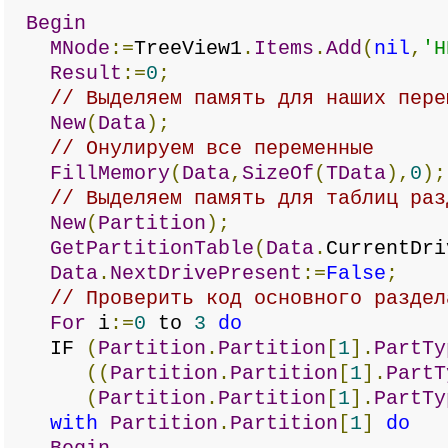
Begin
MNode
:=
TreeView1
.
Items
.
Add
(
nil
,
'H
Result
:=
0
;
// Выделяем память для наших пере
New
(
Data
);
// Онулируем все переменные
FillMemory
(
Data
,
SizeOf
(
TData
),
0
);
// Выделяем память для таблиц раз
New
(
Partition
);
GetPartitionTable
(
Data
.
CurrentDri
Data
.
NextDrivePresent
:=
False
;
// Проверить код основного раздел
For
i
:=
0
to
3
do
IF
(
Partition
.
Partition
[
1
].
PartTy
((
Partition
.
Partition
[
1
].
PartT
(
Partition
.
Partition
[
1
].
PartTy
with
Partition
.
Partition
[
1
]
do