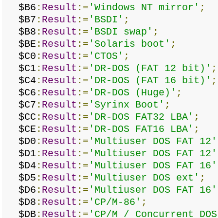
$B6
:
Result
:=
'Windows NT mirror'
;
$B7
:
Result
:=
'BSDI'
;
$B8
:
Result
:=
'BSDI swap'
;
$BE
:
Result
:=
'Solaris boot'
;
$C0
:
Result
:=
'CTOS'
;
$C1
:
Result
:=
'DR-DOS (FAT 12 bit)'
;
$C4
:
Result
:=
'DR-DOS (FAT 16 bit)'
;
$C6
:
Result
:=
'DR-DOS (Huge)'
;
$C7
:
Result
:=
'Syrinx Boot'
;
$CC
:
Result
:=
'DR-DOS FAT32 LBA'
;
$CE
:
Result
:=
'DR-DOS FAT16 LBA'
;
$D0
:
Result
:=
'Multiuser DOS FAT 12'
$D1
:
Result
:=
'Multiuser DOS FAT 12'
$D4
:
Result
:=
'Multiuser DOS FAT 16'
$D5
:
Result
:=
'Multiuser DOS ext'
;
$D6
:
Result
:=
'Multiuser DOS FAT 16'
$D8
:
Result
:=
'CP/M-86'
;
$DB
:
Result
:=
'CP/M / Concurrent DOS