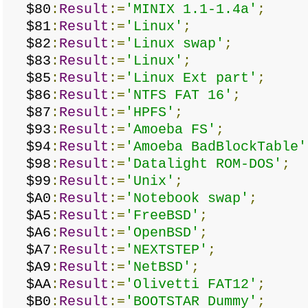
$80
:
Result
:=
'MINIX 1.1-1.4a'
;
$81
:
Result
:=
'Linux'
;
$82
:
Result
:=
'Linux swap'
;
$83
:
Result
:=
'Linux'
;
$85
:
Result
:=
'Linux Ext part'
;
$86
:
Result
:=
'NTFS FAT 16'
;
$87
:
Result
:=
'HPFS'
;
$93
:
Result
:=
'Amoeba FS'
;
$94
:
Result
:=
'Amoeba BadBlockTable'
$98
:
Result
:=
'Datalight ROM-DOS'
;
$99
:
Result
:=
'Unix'
;
$A0
:
Result
:=
'Notebook swap'
;
$A5
:
Result
:=
'FreeBSD'
;
$A6
:
Result
:=
'OpenBSD'
;
$A7
:
Result
:=
'NEXTSTEP'
;
$A9
:
Result
:=
'NetBSD'
;
$AA
:
Result
:=
'Olivetti FAT12'
;
$B0
:
Result
:=
'BOOTSTAR Dummy'
;