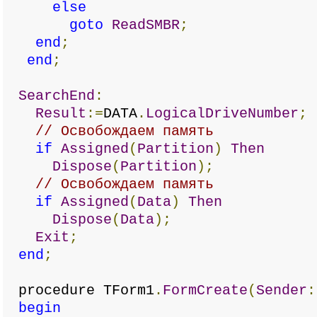
else
goto
ReadSMBR
;
end
;
end
;
SearchEnd
:
Result
:=
DATA
.
LogicalDriveNumber
;
// Освобождаем память
if
Assigned
(
Partition
)
Then
Dispose
(
Partition
);
// Освобождаем память
if
Assigned
(
Data
)
Then
Dispose
(
Data
);
Exit
;
end
;
procedure TForm1
.
FormCreate
(
Sender
:
begin