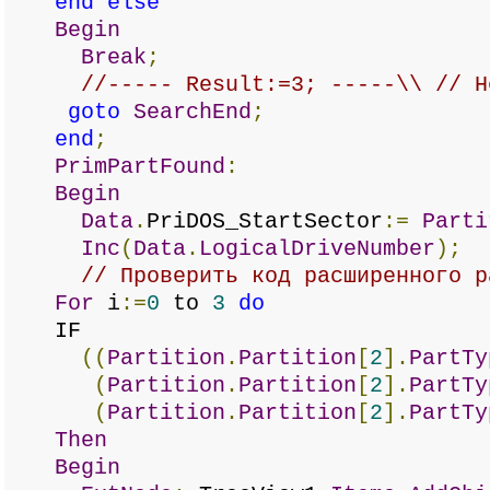
end
else
Begin
Break
;
//----- Result:=3; -----\\ // Н
goto
SearchEnd
;
end
;
PrimPartFound
:
Begin
Data
.
PriDOS_StartSector
:=
Parti
Inc
(
Data
.
LogicalDriveNumber
);
// Проверить код расширенного р
For
i
:=
0
to
3
do
IF
((
Partition
.
Partition
[
2
].
PartTy
(
Partition
.
Partition
[
2
].
PartTy
(
Partition
.
Partition
[
2
].
PartTy
Then
Begin