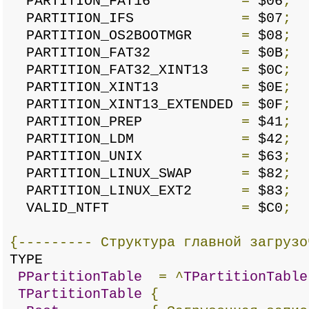
PARTITION_FAT16
=
$06
;
PARTITION_IFS
=
$07
;
PARTITION_OS2BOOTMGR
=
$08
;
PARTITION_FAT32
=
$0B
;
PARTITION_FAT32_XINT13
=
$0C
;
PARTITION_XINT13
=
$0E
;
PARTITION_XINT13_EXTENDED
=
$0F
;
PARTITION_PREP
=
$41
;
PARTITION_LDM
=
$42
;
PARTITION_UNIX
=
$63
;
PARTITION_LINUX_SWAP
=
$82
;
PARTITION_LINUX_EXT2
=
$83
;
VALID_NTFT
=
$C0
;
{---------
Структура
главной
загрузо
TYPE
PPartitionTable
=
^
TPartitionTable
TPartitionTable
{