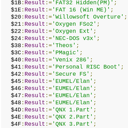
$1B
:
Result
:=
'FAT32 Hidden(PM)'
;
$1E
:
Result
:=
'FAT 16 (Win ME)'
;
$20
:
Result
:=
'Willowsoft Overture'
;
$21
:
Result
:=
'Oxygen FSo2'
;
$22
:
Result
:=
'Oxygen Ext'
;
$24
:
Result
:=
'NEC-DOS v3x'
;
$38
:
Result
:=
'Theos'
;
$3C
:
Result
:=
'PMagic'
;
$40
:
Result
:=
'Venix 286'
;
$41
:
Result
:=
'Personal RISC Boot'
;
$42
:
Result
:=
'Secure FS'
;
$45
:
Result
:=
'EUMEL/Elan'
;
$46
:
Result
:=
'EUMEL/Elan'
;
$47
:
Result
:=
'EUMEL/Elan'
;
$48
:
Result
:=
'EUMEL/Elan'
;
$4D
:
Result
:=
'QNX 1.Part'
;
$4E
:
Result
:=
'QNX 2.Part'
;
$4F
:
Result
:=
'QNX 3.Part'
;