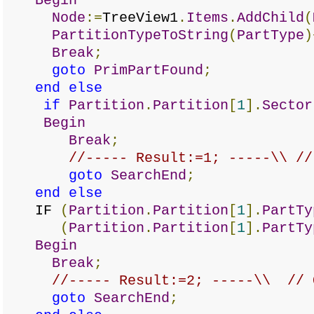
Begin
Node
:=
TreeView1
.
Items
.
AddChild
(
PartitionTypeToString
(
PartType
)
Break
;
goto
PrimPartFound
;
end
else
if
Partition
.
Partition
[
1
].
Sector
Begin
Break
;
//----- Result:=1; -----\\ //
goto
SearchEnd
;
end
else
IF
(
Partition
.
Partition
[
1
].
PartTy
(
Partition
.
Partition
[
1
].
PartTy
Begin
Break
;
//----- Result:=2; -----\\ // 
goto
SearchEnd
;