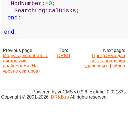
HddNumber
:=
0
;
SearchLogicalDisks
;
end
;
end
.
Previous page:
Top:
Next page:
Модуль для работы с
DRKB
Программа для
дисковыми
восстановления
драйверами (На
удаленных файлов
уровне секторов)
Powered by yoCMS v.0.9.6, Ex.time: 0.02183s.
Copyright © 2001-2026
,
DRKB.ru
All rights reserved.