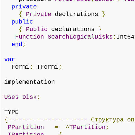
private
{
Private
declarations
}
public
{
Public
declarations
}
Function
SearchLogicalDisks
:
Int64
end
;
var
Form1
:
TForm1
;
implementation
Uses
Disk
;
TYPE
{----------------------
Структура
оп
PPartition
=
^
TPartition
;
TPartition
{