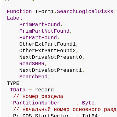
Function
TForm1
.
SearchLogicalDisks
:
Label
PrimPartFound
,
PrimPartNotFound
,
ExtPartFound
,
OtherExtPartFound1
,
OtherExtPartFound2
,
NextDriveNotPresent0
,
ReadSMBR
,
NextDriveNotPresent1
,
SearchEnd
;
TYPE
TData
=
record
// Номер раздела
PartitionNumber
:
Byte
;
// Начальный номер основного разд
PriDOS_StartSector
:
Int64
;