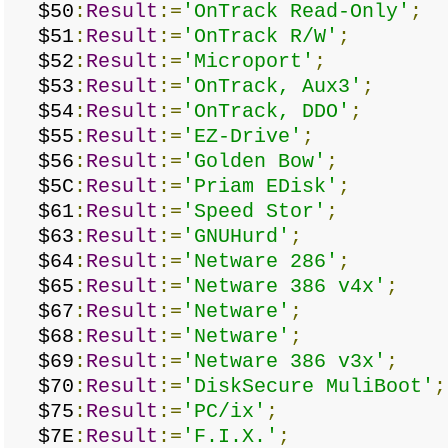
$50
:
Result
:=
'OnTrack Read-Only'
;
$51
:
Result
:=
'OnTrack R/W'
;
$52
:
Result
:=
'Microport'
;
$53
:
Result
:=
'OnTrack, Aux3'
;
$54
:
Result
:=
'OnTrack, DDO'
;
$55
:
Result
:=
'EZ-Drive'
;
$56
:
Result
:=
'Golden Bow'
;
$5C
:
Result
:=
'Priam EDisk'
;
$61
:
Result
:=
'Speed Stor'
;
$63
:
Result
:=
'GNUHurd'
;
$64
:
Result
:=
'Netware 286'
;
$65
:
Result
:=
'Netware 386 v4x'
;
$67
:
Result
:=
'Netware'
;
$68
:
Result
:=
'Netware'
;
$69
:
Result
:=
'Netware 386 v3x'
;
$70
:
Result
:=
'DiskSecure MuliBoot'
;
$75
:
Result
:=
'PC/ix'
;
$7E
:
Result
:=
'F.I.X.'
;