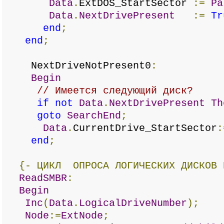
Data
.
ExtDOS_StartSector
:=
Pa
Data
.
NextDrivePresent
:=
Tr
end
;
end
;
NextDriveNotPresent0
:
Begin
// Имеется следующий диск?
if
not
Data
.
NextDrivePresent
Th
goto
SearchEnd
;
Data
.
CurrentDrive_StartSector
:
end
;
{-
ЦИКЛ
ОПРОСА
ЛОГИЧЕСКИХ
ДИСКОВ
ReadSMBR
:
Begin
Inc
(
Data
.
LogicalDriveNumber
);
Node
:=
ExtNode
;