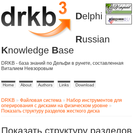
D
elphi
R
ussian
K
nowledge
B
ase
DRKB - база знаний по Дельфи в рунете, составленная
Виталием Невзоровым
Home
About
Authors
Links
Download
DRKB
»
Файловая система
»
Набор инструментов для
оперирования с дисками на физическом уровне
»
Показать структуру разделов жесткого диска
Показать структуру разделов