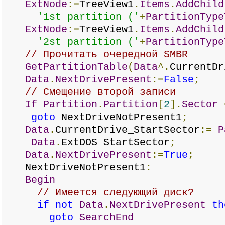
ExtNode
:=
TreeView1
.
Items
.
AddChild
'1st partition ('
+
PartitionType
ExtNode
:=
TreeView1
.
Items
.
AddChild
'2st partition ('
+
PartitionType
// Прочитать очередной SMBR
GetPartitionTable
(
Data
^.
CurrentDr
Data
.
NextDrivePresent
:=
False
;
// Смещение второй записи
If
Partition
.
Partition
[
2
].
Sector
goto
NextDriveNotPresent1
;
Data
.
CurrentDrive_StartSector
:=
P
Data
.
ExtDOS_StartSector
;
Data
.
NextDrivePresent
:=
True
;
NextDriveNotPresent1
:
Begin
// Имеется следующий диск?
if
not
Data
.
NextDrivePresent
th
goto
SearchEnd