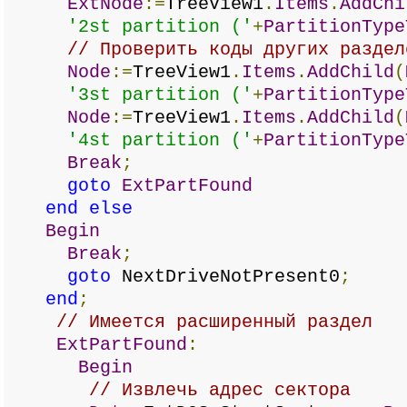
ExtNode
:=
TreeView1
.
Items
.
AddChi
'2st partition ('
+
PartitionType
// Проверить коды других раздел
Node
:=
TreeView1
.
Items
.
AddChild
(
'3st partition ('
+
PartitionType
Node
:=
TreeView1
.
Items
.
AddChild
(
'4st partition ('
+
PartitionType
Break
;
goto
ExtPartFound
end
else
Begin
Break
;
goto
NextDriveNotPresent0
;
end
;
// Имеется расширенный раздел
ExtPartFound
:
Begin
// Извлечь адрес сектора