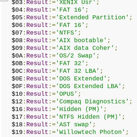
$03
:
Result
:=
'XENIX Usr'
;
$04
:
Result
:=
'FAT 16'
;
$05
:
Result
:=
'Extended Partition'
;
$06
:
Result
:=
'FAT 16'
;
$07
:
Result
:=
'NTFS'
;
$08
:
Result
:=
'AIX bootable'
;
$09
:
Result
:=
'AIX data Coher'
;
$0A
:
Result
:=
'OS/2 Swap'
;
$0B
:
Result
:=
'FAT 32'
;
$0C
:
Result
:=
'FAT 32 LBA'
;
$0E
:
Result
:=
'DOS Extended'
;
$0F
:
Result
:=
'DOS Extended LBA'
;
$10
:
Result
:=
'OPUS'
;
$12
:
Result
:=
'Compaq Diagnostics'
;
$16
:
Result
:=
'Hidden (PM)'
;
$17
:
Result
:=
'NTFS Hidden (PM)'
;
$18
:
Result
:=
'AST swap'
;
$19
:
Result
:=
'Willowtech Photon'
;