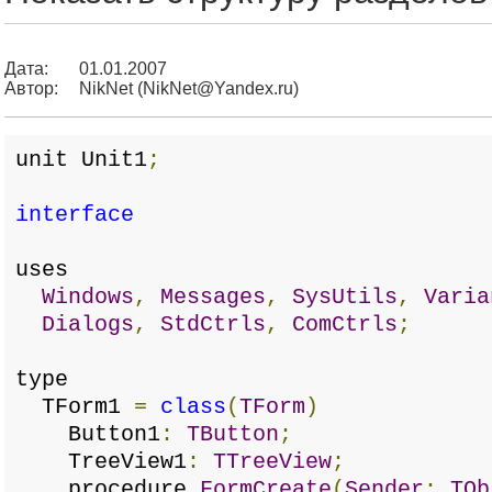
Дата:
01.01.2007
Автор:
NikNet (NikNet@Yandex.ru)
unit Unit1
;
interface
uses
Windows
,
Messages
,
SysUtils
,
Varia
Dialogs
,
StdCtrls
,
ComCtrls
;
type
TForm1
=
class
(
TForm
)
Button1
:
TButton
;
TreeView1
:
TTreeView
;
procedure
FormCreate
(
Sender
:
TOb