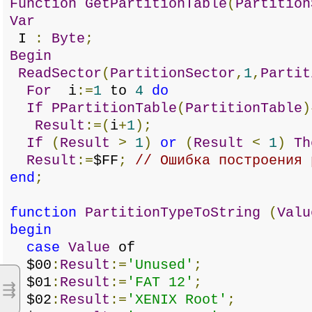
Function
GetPartitionTable
(
Partition
Var
I
:
Byte
;
Begin
ReadSector
(
PartitionSector
,
1
,
Partit
For
i
:=
1
to
4
do
If
PPartitionTable
(
PartitionTable
)
Result
:=(
i
+
1
);
If
(
Result
>
1
)
or
(
Result
<
1
)
Th
Result
:=
$FF
;
// Ошибка построения 
end
;
function
PartitionTypeToString
(
Valu
begin
case
Value
of
$00
:
Result
:=
'Unused'
;
$01
:
Result
:=
'FAT 12'
;
⇶
$02
:
Result
:=
'XENIX Root'
;