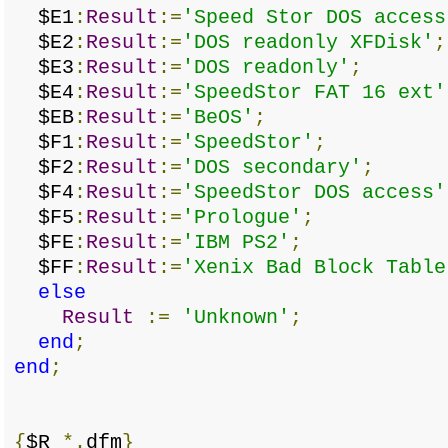
$E1
:
Result
:=
'Speed Stor DOS access
$E2
:
Result
:=
'DOS readonly XFDisk'
;
$E3
:
Result
:=
'DOS readonly'
;
$E4
:
Result
:=
'SpeedStor FAT 16 ext'
$EB
:
Result
:=
'BeOS'
;
$F1
:
Result
:=
'SpeedStor'
;
$F2
:
Result
:=
'DOS secondary'
;
$F4
:
Result
:=
'SpeedStor DOS access'
$F5
:
Result
:=
'Prologue'
;
$FE
:
Result
:=
'IBM PS2'
;
$FF
:
Result
:=
'Xenix Bad Block Table
else
Result
:=
'Unknown'
;
end
;
end
;
{
$R
*.
dfm
}