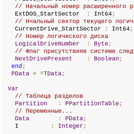
// Начальный номер расширенного р
ExtDOS_StartSector
:
Int64
;
// Нчальный сектор текущего логич
CurrentDrive_StartSector
:
Int64
;
// Номер логического диска
LogicalDriveNumber
:
Byte
;
// Флаг присутствияв системе след
NextDrivePresent
:
Boolean
;
end
;
PData
=
^
TData
;
Var
// Таблица разделов
Partition
:
PPartitionTable
;
// Переменные...
Data
:
PData
;
I
:
Integer
;