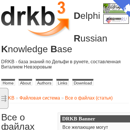
D
elphi
R
ussian
K
nowledge
B
ase
DRKB - база знаний по Дельфи в рунете, составленная
Виталием Невзоровым
Home
About
Authors
Links
Download
⇶
DRKB
»
Файловая система
»
Все о файлах (статья)
Все о
DRKB Banner
файлах
Все желающие могут