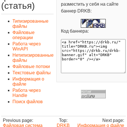
(статья)
разместить у себя на сайте
баннер DRKB:
Типизированные
файлы
Код баннера:
Файловые
операции
Работа через
WinAPI
Нетипизированные
файлы
Файловые потоки
Текстовые файлы
Информация о
файле
Работа через
Handle
Поиск файлов
Previous page:
Top:
Next page:
Файловая система
DRKB
Информация о файле