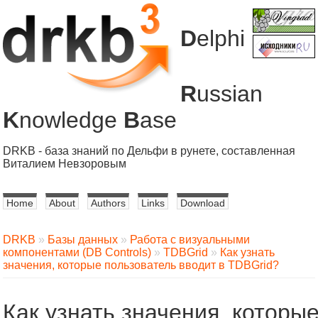
D
elphi
R
ussian
K
nowledge
B
ase
DRKB - база знаний по Дельфи в рунете, составленная
Виталием Невзоровым
Home
About
Authors
Links
Download
DRKB
»
Базы данных
»
Работа с визуальными
компонентами (DB Сontrols)
»
TDBGrid
»
Как узнать
значения, которые пользователь вводит в TDBGrid?
Как узнать значения, которы