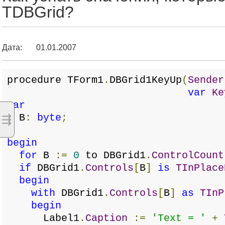
TDBGrid?
Дата:
01.01.2007
procedure TForm1
.
DBGrid1KeyUp
(
Sender
var
Ke
var
B
:
byte
;
⇶
begin
for
B
:=
0
to DBGrid1
.
ControlCount
if
DBGrid1
.
Controls
[
B
]
is
TInPlace
begin
with
DBGrid1
.
Controls
[
B
]
as
TInP
begin
Label1
.
Caption
:=
'Text = '
+