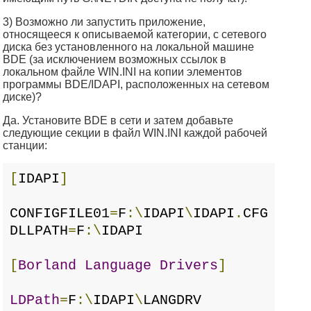
3) Возможно ли запустить приложение,
относящееся к описываемой категории, с сетевого
диска без установленного на локальной машине
BDE (за исключением возможных ссылок в
локальном файле WIN.INI на копии элементов
программы BDE/IDAPI, расположенных на сетевом
диске)?
Да. Установите BDE в сети и затем добавьте
следующие секции в файл WIN.INI каждой рабочей
станции:
[
IDAPI
]
CONFIGFILE01
=
F
:\
IDAPI
\
IDAPI
.
CFG
DLLPATH
=
F
:\
IDAPI
[
Borland
Language
Drivers
]
LDPath
=
F
:\
IDAPI
\
LANGDRV