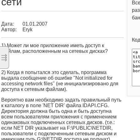
сети
Вс
раз
ба
Дата:
01.01.2007
Автор:
Eryk
Код
1) Может ли мое приложение иметь доступ к
файлам, расположенным на сетевых дисках?
⇶
Да.
2) Когда я попытался это сделать, программа
выдала сообщение об ошибке "Not initialized for
accessing network files" (не инициализировано для
доступа к сетевым файлам).
Вероятно вам необходимо задать правильный путь
к каталогу в поле 'NET DIR' файла IDAPI.CFG.
Директория должна быть одна и быть доступна
всем пользователям приложения с применением
одинаковых подключенных сетевых дисков. (т.е.:
если NET DIR указывает на F:\PUBLIC\NETDIR,
пользователи с подключенным сетевым диском и
имеющим путь G:\NETDIR доступа не получат).