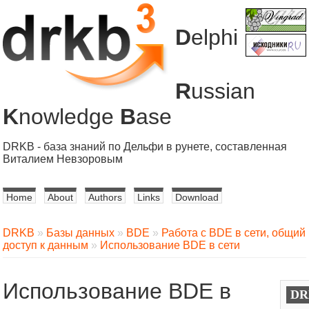
D
elphi
R
ussian
K
nowledge
B
ase
DRKB - база знаний по Дельфи в рунете, составленная
Виталием Невзоровым
Home
About
Authors
Links
Download
DRKB
»
Базы данных
»
BDE
»
Работа с BDE в сети, общий
доступ к данным
»
Использование BDE в сети
Использование BDE в
DR