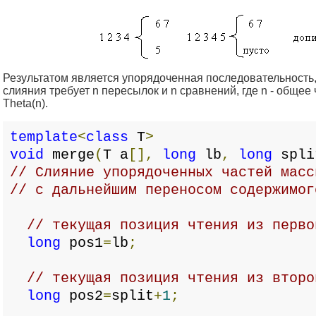
Результатом является упорядоченная последовательность
слияния требует n пересылок и n сравнений, где n - общее
Theta(n).
template
<
class
T
>
void
merge
(
T a
[],
long
lb
,
long
spli
// Слияние упорядоченных частей масс
// с дальнейшим переносом содержимог
// текущая позиция чтения из перво
long
pos1
=
lb
;
// текущая позиция чтения из второ
long
pos2
=
split
+
1
;