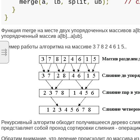
merge
(
a
,
lb
,
split
,
ub
);
// с
}
}
Функция merge на месте двух упорядоченных массивов a[lb]...a
упорядоченный массив a[lb]...a[ub].
Пример работы алгоритма на массиве 3 7 8 2 4 6 1 5..
⇶
Рекурсивный алгоритм обходит получившееся дерево слия
представляет собой проход сортировки слияния - операц
Обратим внимание, что деление происходит до массива из