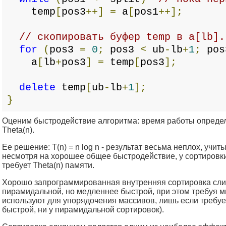
temp
[
pos3
++]
=
a
[
pos1
++];
// скопировать буфер temp в a[lb].
for
(
pos3
=
0
;
pos3
<
ub
-
lb
+
1
;
pos
a
[
lb
+
pos3
]
=
temp
[
pos3
];
delete
temp
[
ub
-
lb
+
1
];
}
Оценим быстродействие алгоритма: время работы определя
Theta(n).
Ее решение: T(n) = n log n - результат весьма неплох, учит
несмотря на хорошее общее быстродействие, у сортировки
требует Theta(n) памяти.
Хорошо запрограммированная внутренняя сортировка сли
пирамидальной, но медленнее быстрой, при этом требуя м
используют для упорядочения массивов, лишь если требует
быстрой, ни у пирамидальной сортировок).