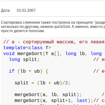
Дата:
01.01.2007
Сортировка слиянием также построена на принципе "раздел
несколько по-другому, нежели quickSort. А именно, вмест
просто делится пополам.
// a - сортируемый массив, его левая
template
<
class
T
>
void
mergeSort
(
T a
[],
long
lb
,
long
long
split
;
// и
if
(
lb
<
ub
)
{
// е
split
=
(
lb
+
ub
)/
2
;
mergeSort
(
a
,
lb
,
split
);
/
mergeSort
(
a
,
split
+
1
,
last
);
// с