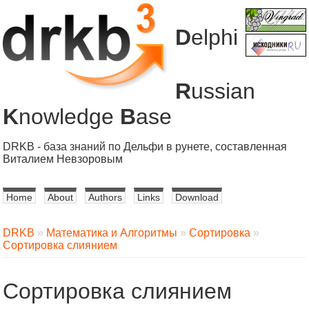
D
elphi
R
ussian
K
nowledge
B
ase
DRKB - база знаний по Дельфи в рунете, составленная
Виталием Невзоровым
Home
About
Authors
Links
Download
DRKB
»
Математика и Алгоритмы
»
Сортировка
»
Сортировка слиянием
Сортировка слиянием