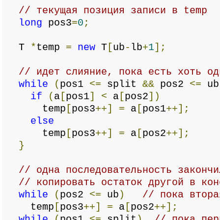
// текущая позиция записи в temp
long
pos3
=
0
;
T
*
temp
=
new
T
[
ub
-
lb
+
1
];
// идет слияние, пока есть хоть од
while
(
pos1
<=
split
&&
pos2
<=
ub
if
(
a
[
pos1
]
<
a
[
pos2
])
temp
[
pos3
++]
=
a
[
pos1
++];
else
temp
[
pos3
++]
=
a
[
pos2
++];
}
// одна последовательность закончи
// копировать остаток другой в кон
while
(
pos2
<=
ub
)
// пока втора
temp
[
pos3
++]
=
a
[
pos2
++];
while
(
pos1
<=
split
)
// пока пер