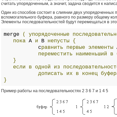
считать упорядоченным, а значит, задача сводится к напи
Один из способов состоит в слиянии двух упорядоченных
вспомогательного буфера, равного по размеру общему ко
Элементы последовательностей будут перемещаться в этот
merge
(
упорядоченные
последовательн
пока
A
и
B
непусты
{
c
равнить
первые
элементы
переместить
наименьший
в
}
если
в
одной
из
последовательност
дописать
их
в
конец
буфер
}
Пример работы на последовательностях 2 3 6 7 и 1 4 5