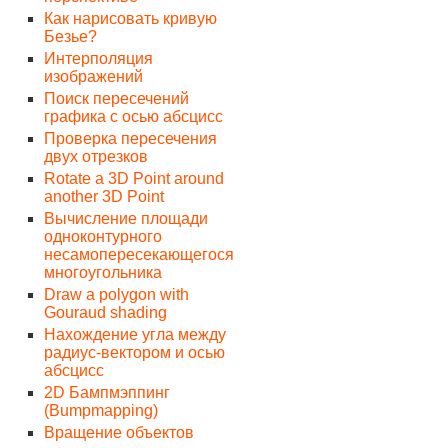
Как нарисовать кривую
Безье?
Интерполяция
изображений
Поиск пересечений
графика с осью абсцисс
Проверка пересечения
двух отрезков
Rotate a 3D Point around
another 3D Point
Вычисление площади
одноконтурного
несамопересекающегося
многоугольника
Draw a polygon with
Gouraud shading
Нахождение угла между
радиус-вектором и осью
абсцисс
2D Бампмэппинг
(Bumpmapping)
Вращение объектов