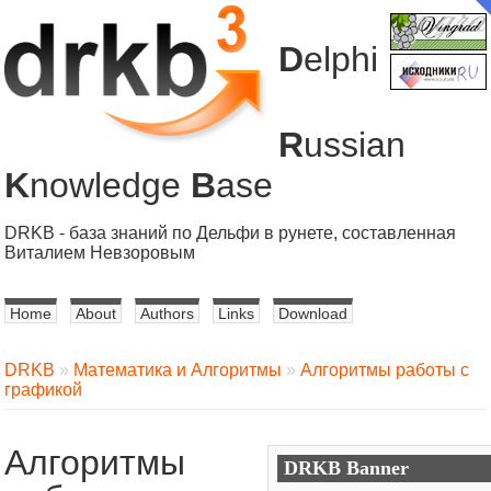
D
elphi
R
ussian
K
nowledge
B
ase
DRKB - база знаний по Дельфи в рунете, составленная
Виталием Невзоровым
Home
About
Authors
Links
Download
DRKB
»
Математика и Алгоритмы
»
Алгоритмы работы с
графикой
Алгоритмы
DRKB Banner