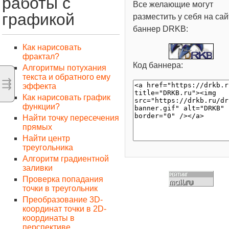
работы с
Все желающие могут
графикой
разместить у себя на сай
баннер DRKB:
Как нарисовать
фрактал?
Код баннера:
Алгоритмы потухания
текста и обратного ему
⇶
эффекта
Как нарисовать график
функции?
Найти точку пересечения
прямых
Найти центр
треугольника
Алгоритм градиентной
заливки
Проверка попадания
точки в треугольник
Преобразование 3D-
координат точки в 2D-
координаты в
перспективе