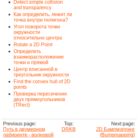
Detect simple collision
and transparency
Как определить, лежит ли
точка внутри полигона?
Угол поворота точки
окружности
относительно центра
Rotate a 2D Point
Определить
взаиморасположение
точки и прямой
Центр вписанной в
треугольник окружности
Find the convex hull of 2D
points
Проверка пересечения
двух прямоугольников
(TRect)
Previous page:
Top:
Next page:
Путь в двумерном
DRKB
2D Бампмэппинг
лабиринте - волновой
(Bumpmapping)