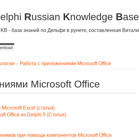
D
elphi
R
ussian
K
nowledge
B
ase
KB - база знаний по Дельфи в рунете, составленная Вита
wnload
ологии
»
Работа с приложениями Microsoft Office
иями Microsoft Office
Microsoft Excel (статья)
t Office из Delphi 5 (Статья)
нимов при помощи компонентов Microsoft Office