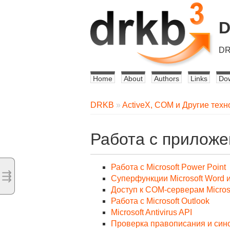
DR
Home
About
Authors
Links
Do
DRKB
»
ActiveX, COM и Другие техн
Работа с приложен
Работа с Microsoft Power Point
⇶
Суперфункции Microsoft Word и 
Доступ к COM-серверам Microsof
Работа с Microsoft Outlook
Microsoft Antivirus API
Проверка правописания и сино