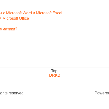
с Microsoft Word и Microsoft Excel
icrosoft Office
амматики?
Top:
DRKB
ights reserved.
Powered